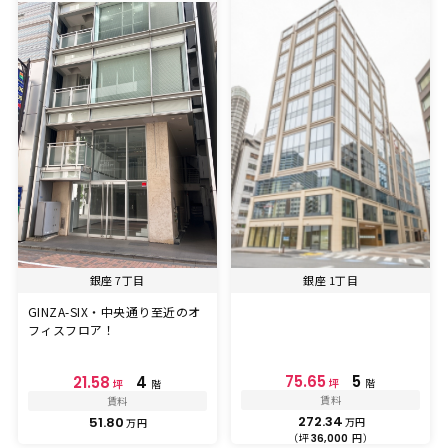
銀座 7丁目
銀座 1丁目
GINZA-SIX・中央通り至近のオ
フィスフロア！
75.65
5
21.58
4
坪
階
坪
階
賃料
賃料
272.34
51.80
万円
万円
（坪
円）
36,000