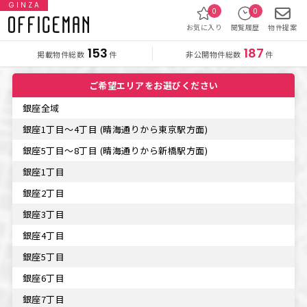
GINZA
0
0
お気に入り
閲覧履歴
物件提案
153
187
掲載物件総数
非公開物件総数
件
件
ご希望エリアをお選びください
銀座全域
銀座1丁目〜4丁目
(晴海通りから東京駅方面)
銀座5丁目〜8丁目
(晴海通りから新橋駅方面)
銀座1丁目
銀座2丁目
銀座3丁目
銀座4丁目
銀座5丁目
銀座6丁目
銀座7丁目