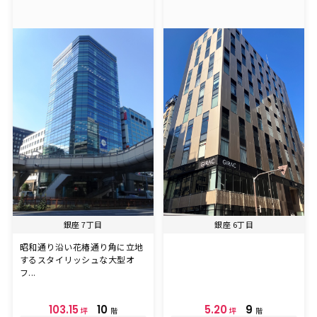
銀座 7丁目
銀座 6丁目
昭和通り沿い花椿通り角に立地
するスタイリッシュな大型オ
フ...
103.15
10
5.20
9
坪
階
坪
階