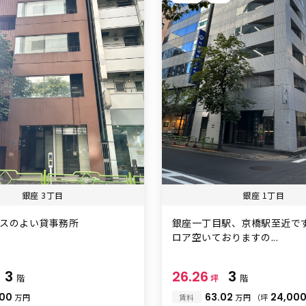
銀座 3丁目
銀座 1丁目
セスのよい貸事務所
銀座一丁目駅、京橋駅至近です
ロア空いておりますの...
3
26.26
3
階
坪
階
.00
63.02
24,00
万円
賃料
万円
（坪