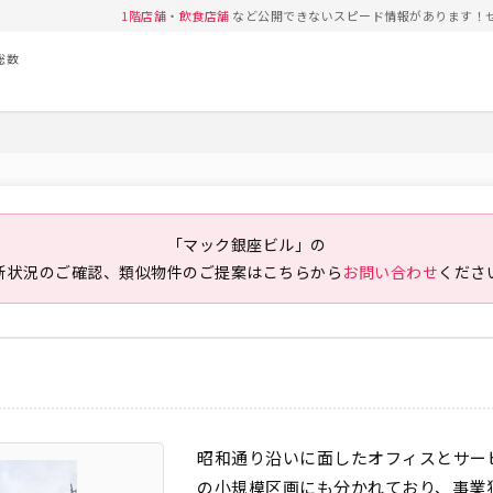
1階店舗
・
飲食店舗
など公開できないスピード情報があります！
総数
「マック銀座ビル」の
新状況のご確認、類似物件のご提案は
こちらから
お問い合わせ
くださ
昭和通り沿いに面したオフィスとサー
の小規模区画にも分かれており、事業