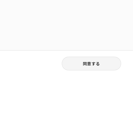
同意する
03-3538-1791
お電話受付｜平日9:30〜18:00