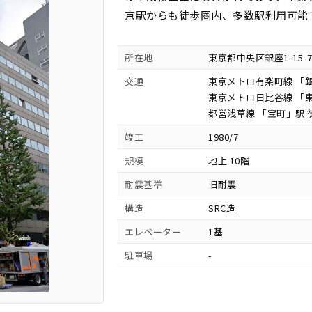
京駅からも徒歩圏内、多数駅利用可能
所在地
東京都中央区銀座1-15-7
交通
東京メトロ有楽町線 「銀
東京メトロ日比谷線 「東
都営浅草線 「宝町」駅 
竣工
1980/7
規模
地上 10階
耐震基準
旧耐震
構造
SRC造
エレベーター
1基
駐車場
-