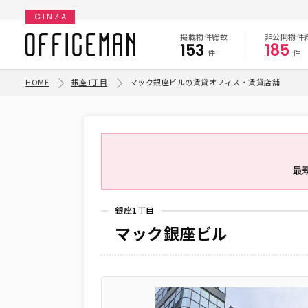
GINZA
掲載物件総数
非公開物件
153
185
件
件
HOME
銀座1丁目
マック銀座ビルの賃貸オフィス・賃貸店舗
最
銀座1丁目
マック銀座ビル