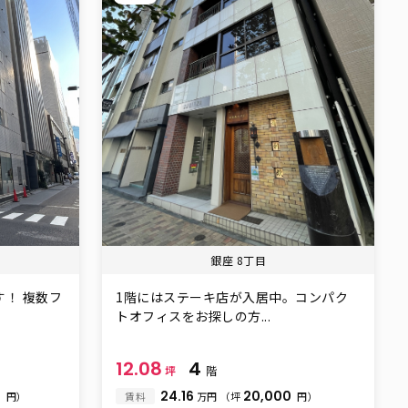
銀座 8丁目
！ 複数フ
1階にはステーキ店が入居中。コンパク
トオフィスをお探しの方...
12.08
4
坪
階
0
24.16
20,000
円）
賃料
万円
（坪
円）