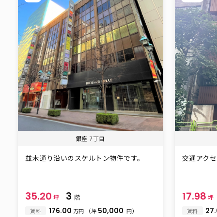
銀座 7丁目
並木通り沿いのスケルトン物件です。
交通アク
35.20
3
17.98
坪
階
坪
176.00
50,000
27
賃料
万円
（坪
円）
賃料