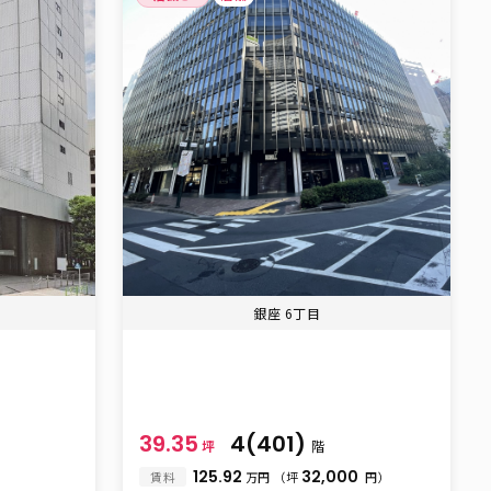
銀座 6丁目
39.35
4(401)
坪
階
125.92
32,000
賃料
万円
（坪
円）