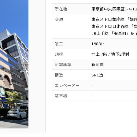
所在地
東京都中央区銀座3-4-12
交通
東京メトロ銀座線 「銀座
東京メトロ日比谷線 「銀
JR山手線 「有楽町」駅 
竣工
1988/4
規模
地上 7階 / 地下2階付
耐震基準
新耐震
構造
SRC造
エレベーター
-
駐車場
-