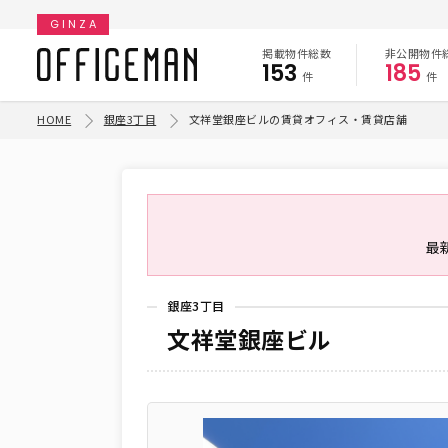
GINZA
掲載物件総数
非公開物件
153
185
件
件
HOME
銀座3丁目
文祥堂銀座ビルの賃貸オフィス・賃貸店舗
最
銀座3丁目
文祥堂銀座ビル