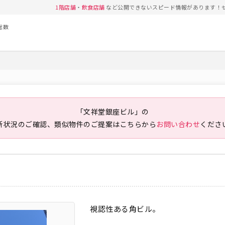
1階店舗
・
飲食店舗
など公開できないスピード情報があります！
総数
「文祥堂銀座ビル」の
新状況のご確認、類似物件のご提案は
こちらから
お問い合わせ
くださ
視認性ある角ビル。