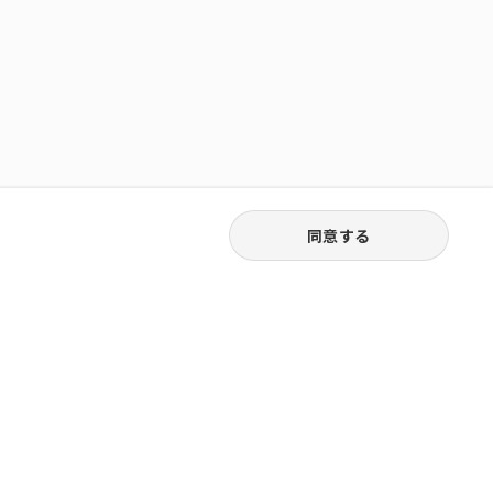
同意する
03-3538-1791
お電話受付｜平日9:30〜18:00