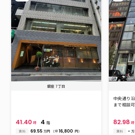
銀座 7丁目
中央通り
まで相談可能
41.40
4
82.98
坪
階
69.55
16,800
-
賃料
万円
（坪
円）
賃料