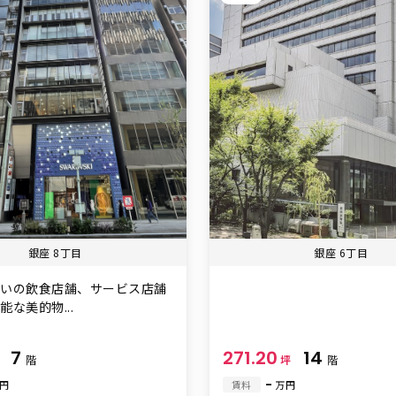
銀座 8丁目
銀座 6丁目
沿いの飲食店舗、サービス店舗
な美的物...
7
271.20
14
坪
階
坪
階
-
万円
賃料
万円