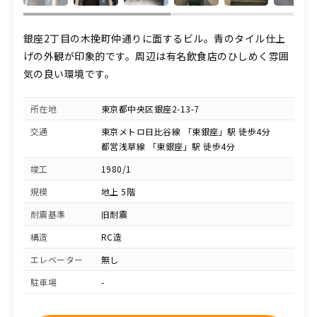
銀座2丁目の木挽町仲通りに面するビル。青のタイル仕上
げの外観が印象的です。周辺は有名飲食店のひしめく雰囲
気の良い環境です。
所在地
東京都中央区銀座2-13-7
交通
東京メトロ日比谷線 「東銀座」駅 徒歩4分
都営浅草線 「東銀座」駅 徒歩4分
竣工
1980/1
規模
地上 5階
耐震基準
旧耐震
構造
RC造
エレベーター
無し
駐車場
-