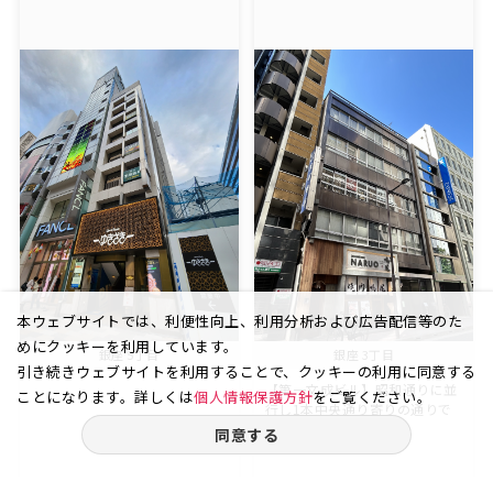
本ウェブサイトでは、利便性向上、利用分析および広告配信等のた
めにクッキーを利用しています。
銀座 5丁目
銀座 3丁目
引き続きウェブサイトを利用することで、クッキーの利用に同意する
【第一文成ビル】昭和通りに並
ことになります。詳しくは
個人情報保護方針
をご覧ください。
行し1本中央通り寄りの通りで
す...
同意する
20.57
7
11.00
6
坪
階
坪
階