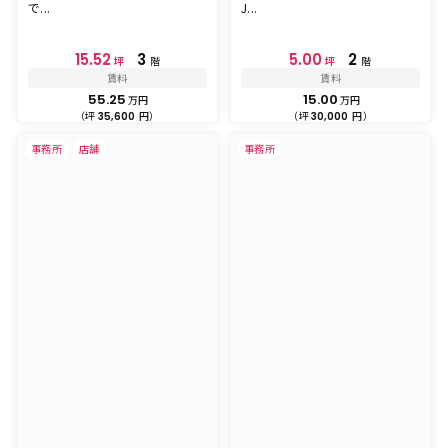
で...
J...
15.52
3
5.00
2
坪
階
坪
階
賃料
賃料
55.25
15.00
万円
万円
（坪
円）
（坪
円）
35,600
30,000
事務所
店舗
事務所