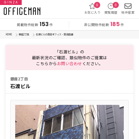
GINZA
0
0
お気に入り
閲覧履歴
物件提案
153
185
掲載物件総数
非公開物件総数
件
件
HOME
銀座2丁目
石渡ビルの賃貸オフィス・賃貸店舗
「石渡ビル」の
最新状況のご確認、類似物件のご提案は
こちらから
お問い合わせ
ください。
銀座2丁目
石渡ビル