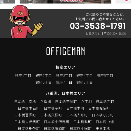
ご相談やご不明な点など、
お気軽にお問い合わせください。
03-3538-1791
お電話受付｜平日9:30〜18:00
銀座エリア
銀座1丁目
銀座2丁目
銀座3丁目
銀座4丁目
銀座5丁目
銀座6丁目
銀座7丁目
銀座8丁目
八重洲、日本橋エリア
日本橋
京橋
八重洲
日本橋茅場町
八丁堀
日本橋兜町
日本橋本石町
日本橋室町
日本橋本町
日本橋堀留町
日本橋富沢町
日本橋久松町
日本橋人形町
日本橋小舟町
日本橋大伝馬町
日本橋小伝馬町
日本橋浜町
日本橋中洲
日本橋蛎殻町
日本橋箱崎町
日本橋小網町
東日本橋