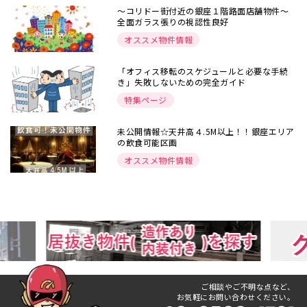
～コリドー街付近の銀座１階路面店舗物件～
全面ガラス張りの視認性良好
オススメ物件情報
「オフィス移転のスケジュールと必要な手続
き」失敗しないための完全ガイド
特集ページ
未公開情報☆天井高４.5M以上！！銀座エリア
の飲食可能区画
オススメ物件情報
ご相談やご不明な点など、
お気軽にお問い合わせください。