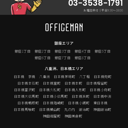
03-3538-1791
お電話受付｜平日9:30〜18:00
銀座エリア
銀座1丁目
銀座2丁目
銀座3丁目
銀座4丁目
銀座5丁目
銀座6丁目
銀座7丁目
銀座8丁目
八重洲、日本橋エリア
日本橋
京橋
八重洲
日本橋茅場町
八丁堀
日本橋兜町
日本橋本石町
日本橋室町
日本橋本町
日本橋堀留町
日本橋富沢町
日本橋久松町
日本橋人形町
日本橋小舟町
日本橋大伝馬町
日本橋小伝馬町
日本橋浜町
日本橋中洲
日本橋蛎殻町
日本橋箱崎町
日本橋小網町
東日本橋
日本橋馬喰町
日本橋横山町
丸の内
鍛冶町
神田鍛冶町
神田紺屋町
神田美倉町