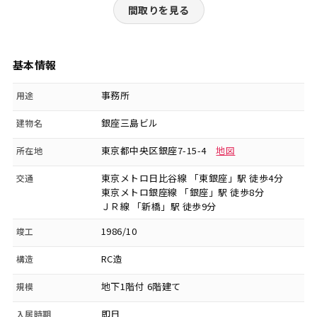
間取りを見る
基本情報
事務所
用途
銀座三島ビル
建物名
東京都中央区銀座7-15-4
地図
所在地
東京メトロ日比谷線 「東銀座」駅 徒歩4分
交通
東京メトロ銀座線 「銀座」駅 徒歩8分
ＪＲ線 「新橋」駅 徒歩9分
1986/10
竣工
RC造
構造
地下1階付 6階建て
規模
即日
入居時期