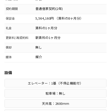
普通借家契約(2年)
契約期間
5,564,160円 （賃料の8ヶ月分）
保証金
賃料の1ヶ月分
礼金
新賃料の1ヶ月分
更新料/再契約料
無し
償却
媒介
媒体
設備
エレベーター：1基（不停止機能付）
駐車場：無し
天井高：2600ｍｍ