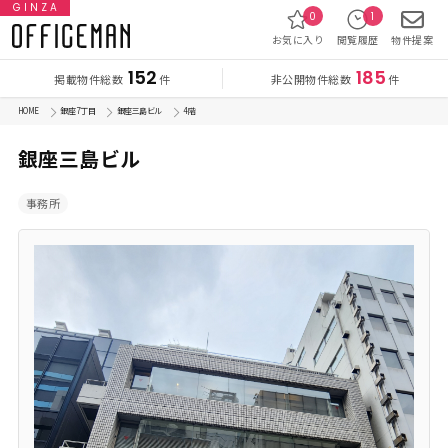
GINZA
0
1
お気に入り
閲覧履歴
物件提案
152
185
掲載物件総数
非公開物件総数
件
件
HOME
銀座 7丁目
銀座三島ビル
4 階
銀座三島ビル
事務所