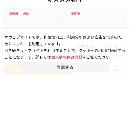
事務所
店舗
事務所
41.40
4
坪
(
㎡)
階
136.86
本ウェブサイトでは、利便性向上、利用分析および広告配信等のた
めにクッキーを利用しています。
695,520
円
16,800
賃料
坪
円
引き続きウェブサイトを利用することで、クッキーの利用に同意する
132,480
円
3,200
共益費
坪
円
ことになります。詳しくは
個人情報保護方針
をご覧ください。
同意する
空室状況をお問い合わせ
お気に入りに追加