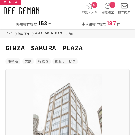
GINZA
0
1
お気に入り
閲覧履歴
物件提案
153
187
掲載物件総数
非公開物件総数
件
件
HOME
銀座 1丁目
GINZA SAKURA PLAZA
4 階
GINZA SAKURA PLAZA
事務所
店舗
軽飲食
物販サービス