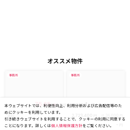
オススメ物件
事務所
事務所
75.65
4
坪
(
㎡)
階
250.08
本ウェブサイトでは、利便性向上、利用分析および広告配信等のた
めにクッキーを利用しています。
2,723,400
円
36,000
賃料
坪
円
引き続きウェブサイトを利用することで、クッキーの利用に同意する
-
円
共益費
ことになります。詳しくは
個人情報保護方針
をご覧ください。