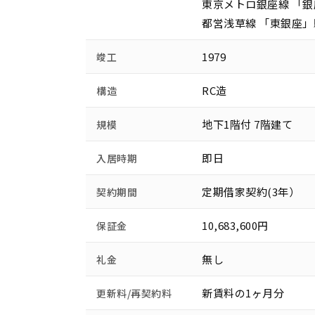
東京メトロ銀座線 「銀
都営浅草線 「東銀座」
1979
竣工
RC造
構造
地下1階付 7階建て
規模
即日
入居時期
定期借家契約(3年）
契約期間
10,683,600円
保証金
無し
礼金
新賃料の1ヶ月分
更新料/再契約料