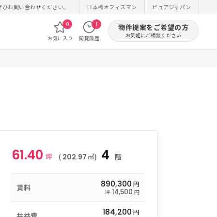
ぜひお問い合わせください。
日本橋オフィスマン
ピュアジャパン
0
1
物件提案をご希望の方
お気軽にご相談ください
お気に入り
閲覧履歴
61.40
4
坪
(
㎡)
階
202.97
890,300
円
賃料
14,500
坪
円
184,200
円
共益費