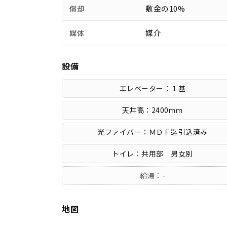
敷金の10%
償却
媒介
媒体
設備
エレベーター：１基
天井高：2400ｍｍ
光ファイバー：ＭＤＦ迄引込済み
トイレ：共用部 男女別
給湯：-
地図