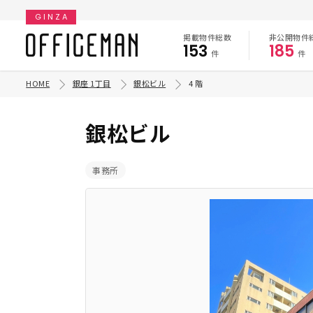
GINZA
掲載物件総数
非公開物件
153
185
件
件
HOME
銀座 1丁目
銀松ビル
4 階
銀松ビル
事務所