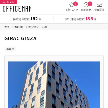
GINZA
0
1
お気に入り
閲覧履歴
物件提案
152
185
掲載物件総数
非公開物件総数
件
件
HOME
銀座 6丁目
GIRAC GINZA
9 階
GIRAC GINZA
事務所