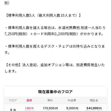
別）
【標準利用人数5人（最大利用人数10人まで）】
・標準利用人数を越える場合は、水道光熱費他 別途一人当たり
7,250円(税別）＋カード利用料1,200円(税別）がかかります。
・標準利用人数を超えるデスク・チェアはお持ち込みとなりま
す。
【その他】法人登記、追加オプション等は、別途費用発生いた
します。
現在募集中のフロア
フロア
面積
賃料
共益費
保証金
1.80
170,500
5,000
341,000
坪
円
円
円
9
階