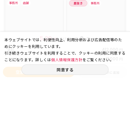
事務所
店舗
居抜き
事務所
5.20
9
坪
(
㎡)
階
17.19
本ウェブサイトでは、利便性向上、利用分析および広告配信等のた
めにクッキーを利用しています。
412,000
円
賃料
引き続きウェブサイトを利用することで、クッキーの利用に同意する
11,000
円
共益費
ことになります。詳しくは
個人情報保護方針
をご覧ください。
同意する
空室状況をお問い合わせ
お気に入りに追加