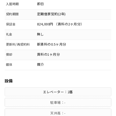
即日
入居時期
定期借家契約(2年)
契約期間
824,000円 （賃料の2ヶ月分）
保証金
無し
礼金
新賃料の0.5ヶ月分
更新料/再契約料
賃料の1ヶ月分
償却
媒介
媒体
設備
エレベーター：2基
駐車場：-
天井高：-