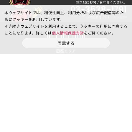
お気軽にお問い合わせください。
03-3538-1791
本ウェブサイトでは、利便性向上、利用分析および広告配信等のた
お電話受付｜平日9:30〜18:00
めにクッキーを利用しています。
引き続きウェブサイトを利用することで、クッキーの利用に同意する
ことになります。詳しくは
個人情報保護方針
をご覧ください。
同意する
銀座エリア
銀座1丁目
銀座2丁目
銀座3丁目
銀座4丁目
銀座5丁目
銀座6丁目
銀座7丁目
銀座8丁目
八重洲、日本橋エリア
日本橋
京橋
八重洲
日本橋茅場町
八丁堀
日本橋兜町
日本橋本石町
日本橋室町
日本橋本町
日本橋堀留町
日本橋富沢町
日本橋久松町
日本橋人形町
日本橋小舟町
日本橋大伝馬町
日本橋小伝馬町
日本橋浜町
日本橋中洲
日本橋蛎殻町
日本橋箱崎町
日本橋小網町
東日本橋
日本橋馬喰町
日本橋横山町
丸の内
鍛冶町
神田鍛冶町
神田紺屋町
神田美倉町