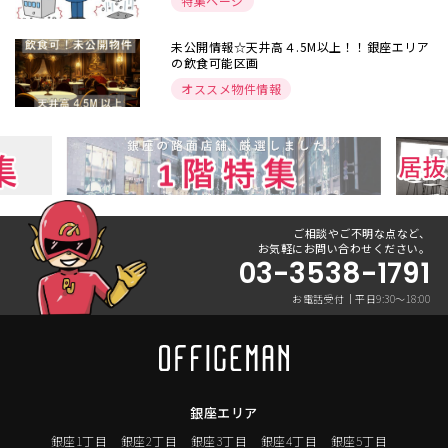
特集ページ
未公開情報☆天井高４.5M以上！！銀座エリア
の飲食可能区画
オススメ物件情報
ご相談やご不明な点など、
お気軽にお問い合わせください。
03-3538-1791
お電話受付｜平日9:30〜18:00
銀座エリア
銀座1丁目
銀座2丁目
銀座3丁目
銀座4丁目
銀座5丁目