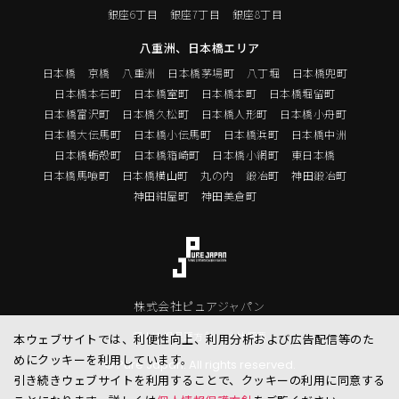
銀座6丁目
銀座7丁目
銀座8丁目
八重洲、日本橋エリア
日本橋
京橋
八重洲
日本橋茅場町
八丁堀
日本橋兜町
日本橋本石町
日本橋室町
日本橋本町
日本橋堀留町
日本橋富沢町
日本橋久松町
日本橋人形町
日本橋小舟町
日本橋大伝馬町
日本橋小伝馬町
日本橋浜町
日本橋中洲
日本橋蛎殻町
日本橋箱崎町
日本橋小網町
東日本橋
日本橋馬喰町
日本橋横山町
丸の内
鍛冶町
神田鍛冶町
神田紺屋町
神田美倉町
株式会社ピュアジャパン
個人情報保護方針
会社概要
本ウェブサイトでは、利便性向上、利用分析および広告配信等のた
めにクッキーを利用しています。
© Pure Japan. All rights reserved.
引き続きウェブサイトを利用することで、クッキーの利用に同意する