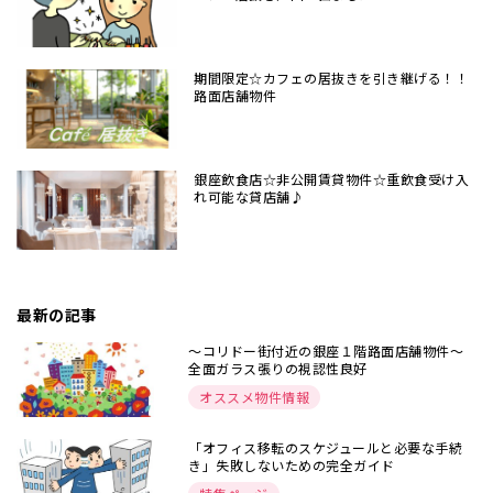
期間限定☆カフェの居抜きを引き継げる！！
路面店舗物件
銀座飲食店☆非公開賃貸物件☆重飲食受け入
れ可能な貸店舗♪
最新の記事
～コリドー街付近の銀座１階路面店舗物件～
全面ガラス張りの視認性良好
オススメ物件情報
「オフィス移転のスケジュールと必要な手続
き」失敗しないための完全ガイド