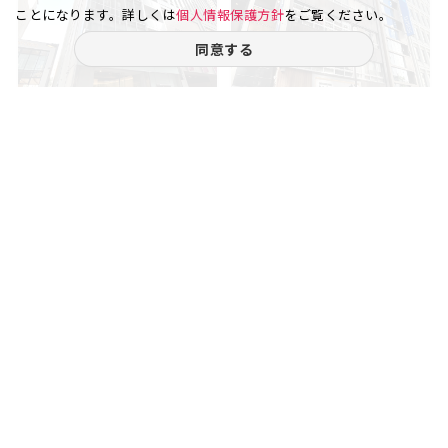
ことになります。詳しくは
個人情報保護方針
をご覧ください。
同意する
銀座 2丁目
銀座 3丁目
【第一文成ビル】昭和通りに並
行し1本中央通り寄りの通りで
す...
56.29
5
11.00
3
坪
階
坪
階
賃料
賃料
190.26
19.00
万円
万円
（坪
円）
33,800