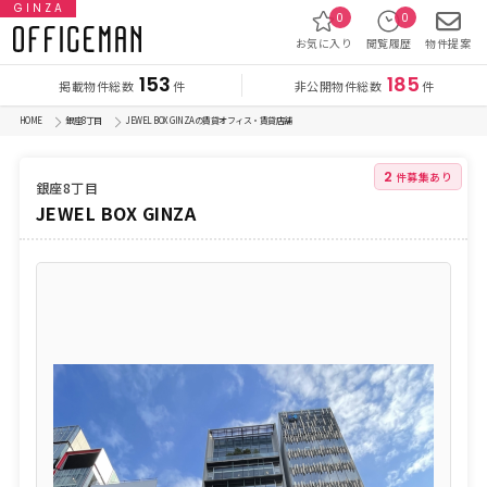
GINZA
0
0
お気に入り
閲覧履歴
物件提案
153
185
掲載物件総数
非公開物件総数
件
件
HOME
銀座8丁目
JEWEL BOX GINZAの賃貸オフィス・賃貸店舗
2
件募集あり
銀座8丁目
JEWEL BOX GINZA