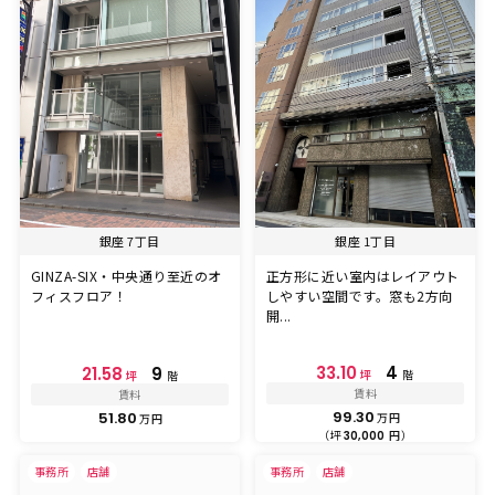
銀座 7丁目
銀座 1丁目
GINZA-SIX・中央通り至近のオ
正方形に近い室内はレイアウト
フィスフロア！
しやすい空間です。窓も2方向
開...
33.10
4
21.58
9
坪
階
坪
階
賃料
賃料
99.30
51.80
万円
万円
（坪
円）
30,000
事務所
店舗
事務所
店舗