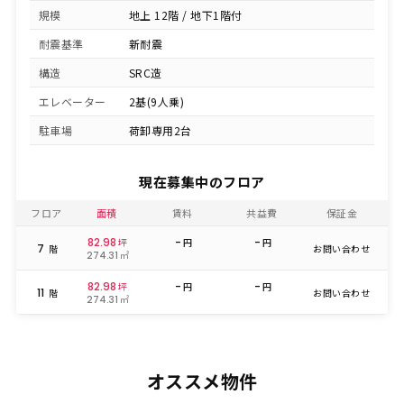
規模
地上 12階 / 地下1階付
耐震基準
新耐震
構造
SRC造
エレベーター
2基(9人乗)
駐車場
荷卸専用2台
現在募集中のフロア
フロア
面積
賃料
共益費
保証金
82.98
-
-
坪
円
円
7
階
お問い合わせ
㎡
274.31
82.98
-
-
坪
円
円
11
階
お問い合わせ
㎡
274.31
オススメ物件