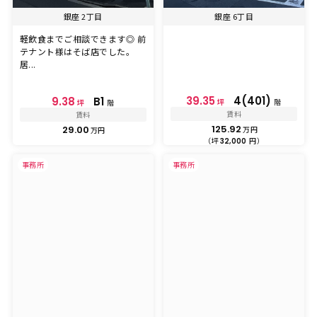
銀座 2丁目
銀座 6丁目
軽飲食までご相談できます◎ 前
テナント様はそば店でした。
居...
39.35
4(401)
9.38
B1
坪
階
坪
階
賃料
賃料
125.92
29.00
万円
万円
（坪
円）
32,000
事務所
事務所