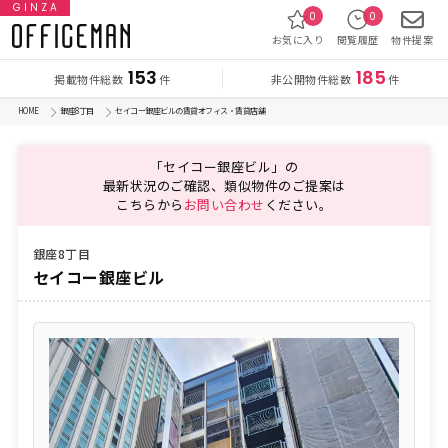
GINZA
0
0
お気に入り
閲覧履歴
物件提案
153
185
掲載物件総数
非公開物件総数
件
件
HOME
銀座8丁目
セイコー銀座ビルの賃貸オフィス・賃貸店舗
「セイコー銀座ビル」の
最新状況のご確認、類似物件のご提案は
こちらから
お問い合わせ
ください。
銀座8丁目
セイコー銀座ビル