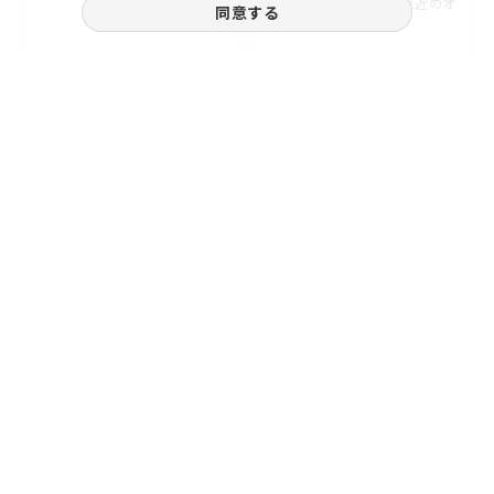
GINZA-SIX・中央通り至近のオ
同意する
フィスフロア！
6.75
4
21.58
8
坪
階
坪
階
賃料
賃料
14.85
51.80
万円
万円
（坪
円）
22,000
ご相談やご不明な点など、
お気軽にお問い合わせください。
03-3538-1791
お電話受付｜平日9:30〜18:00