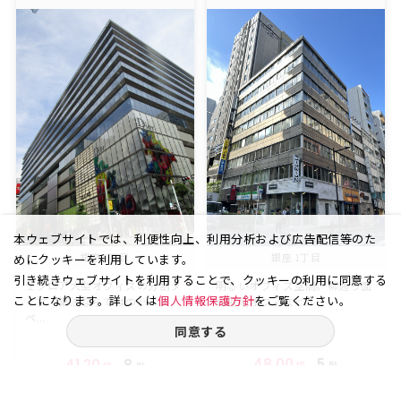
本ウェブサイトでは、利便性向上、利用分析および広告配信等のた
銀座 6丁目
銀座 1丁目
めにクッキーを利用しています。
引き続きウェブサイトを利用することで、クッキーの利用に同意する
１フロア大型オフィスの分割タ
明るいオフィス空間。柳通り面
ことになります。詳しくは
個人情報保護方針
をご覧ください。
イプ 築浅ならではのハイス
の角地オフィスビル
ペ...
同意する
48.00
5
41.20
8
坪
階
坪
階
賃料
賃料
86.40
-
万円
万円