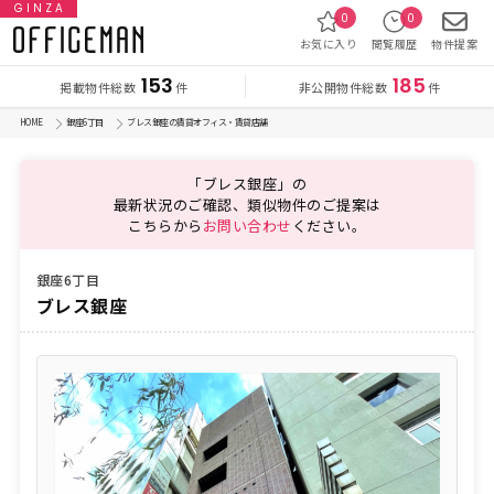
GINZA
0
0
お気に入り
閲覧履歴
物件提案
153
185
掲載物件総数
非公開物件総数
件
件
HOME
銀座6丁目
ブレス銀座の賃貸オフィス・賃貸店舗
「ブレス銀座」の
最新状況のご確認、類似物件のご提案は
こちらから
お問い合わせ
ください。
銀座6丁目
ブレス銀座