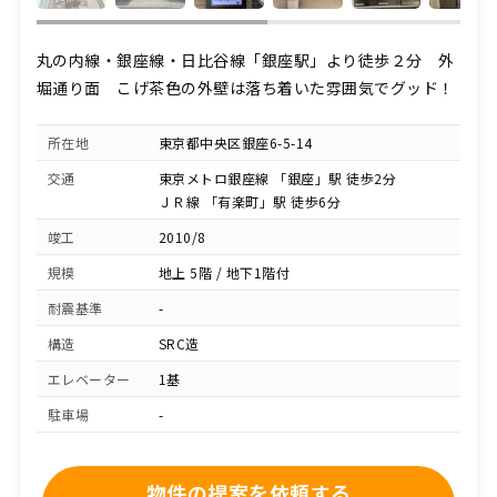
丸の内線・銀座線・日比谷線「銀座駅」より徒歩２分 外
堀通り面 こげ茶色の外壁は落ち着いた雰囲気でグッド！
所在地
東京都中央区銀座6-5-14
交通
東京メトロ銀座線 「銀座」駅 徒歩2分
ＪＲ線 「有楽町」駅 徒歩6分
竣工
2010/8
規模
地上 5階 / 地下1階付
耐震基準
-
構造
SRC造
エレベーター
1基
駐車場
-
物件の提案を依頼する