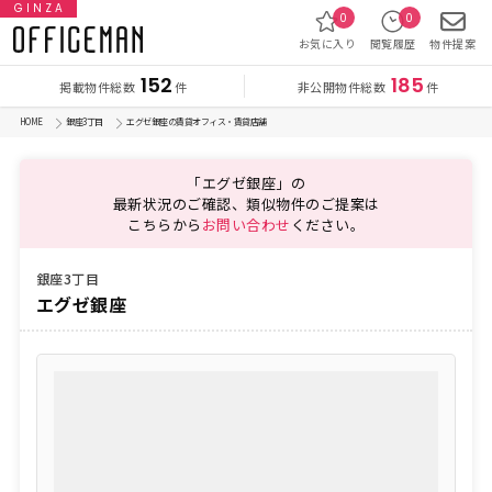
GINZA
0
0
お気に入り
閲覧履歴
物件提案
152
185
掲載物件総数
非公開物件総数
件
件
HOME
銀座3丁目
エグゼ銀座の賃貸オフィス・賃貸店舗
「エグゼ銀座」の
最新状況のご確認、類似物件のご提案は
こちらから
お問い合わせ
ください。
銀座3丁目
エグゼ銀座