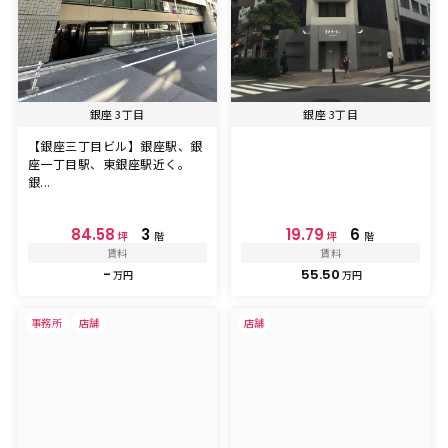
銀座 3丁目
銀座 3丁目
【銀座三丁目ビル】銀座駅、銀
座一丁目駅、東銀座駅近く。
銀...
84.58
3
19.79
6
坪
階
坪
階
賃料
賃料
-
55.50
万円
万円
事務所
店舗
店舗