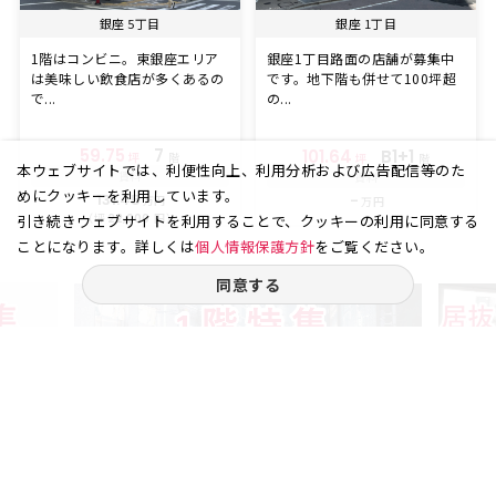
銀座 5丁目
銀座 1丁目
1階はコンビニ。東銀座エリア
銀座1丁目路面の店舗が募集中
は美味しい飲食店が多くあるの
です。地下階も併せて100坪超
で...
の...
59.75
7
101.64
B1+1
坪
階
坪
階
本ウェブサイトでは、利便性向上、利用分析および広告配信等のた
賃料
賃料
めにクッキーを利用しています。
131.45
-
万円
万円
（坪
円）
22,000
引き続きウェブサイトを利用することで、クッキーの利用に同意する
ことになります。詳しくは
個人情報保護方針
をご覧ください。
同意する
ご相談やご不明な点など、
お気軽にお問い合わせください。
03-3538-1791
お電話受付｜平日9:30〜18:00