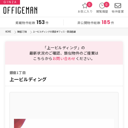
GINZA
0
0
お気に入り
閲覧履歴
物件提案
153
185
掲載物件総数
非公開物件総数
件
件
HOME
銀座1丁目
上一ビルディングの賃貸オフィス・賃貸店舗
「上一ビルディング」の
最新状況のご確認、類似物件のご提案は
こちらから
お問い合わせ
ください。
銀座1丁目
上一ビルディング