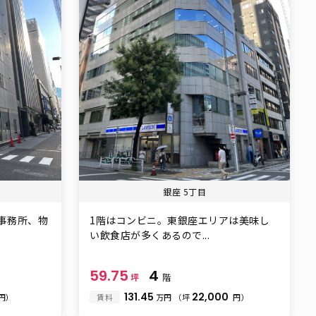
銀座 5丁目
！事務所、物
1階はコンビニ。東銀座エリアは美味し
い飲食店が多くあるので...
59.75
4
坪
階
131.45
22,000
円）
賃料
万円
（坪
円）