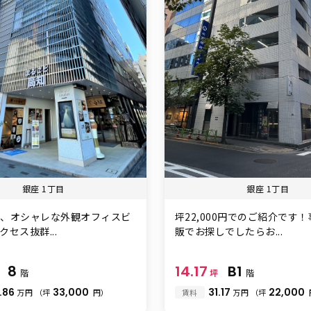
銀座 1丁目
銀座 1丁目
面、オシャレな外観オフィスビ
坪22,000円でのご紹介です
セス抜群...
販でお探しでしたらお...
8
14.17
B1
坪
階
坪
階
.86
33,000
31.17
22,000
万円
（坪
円）
賃料
万円
（坪