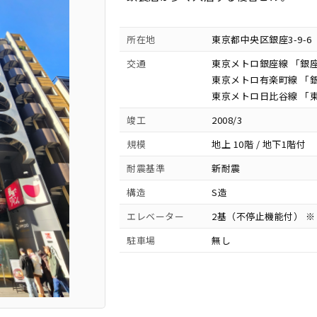
所在地
東京都中央区銀座3-9-6
交通
東京メトロ銀座線 「銀座
東京メトロ有楽町線 「銀
東京メトロ日比谷線 「東
竣工
2008/3
規模
地上 10階 / 地下1階付
耐震基準
新耐震
構造
S造
エレベーター
2基（不停止機能付） ※
駐車場
無し