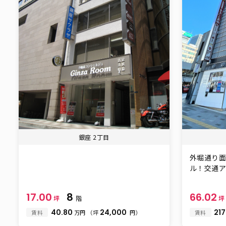
銀座 2丁目
外堀通り
ル！交通アク
17.00
8
66.02
坪
階
40.80
24,000
217
賃料
万円
（坪
円）
賃料