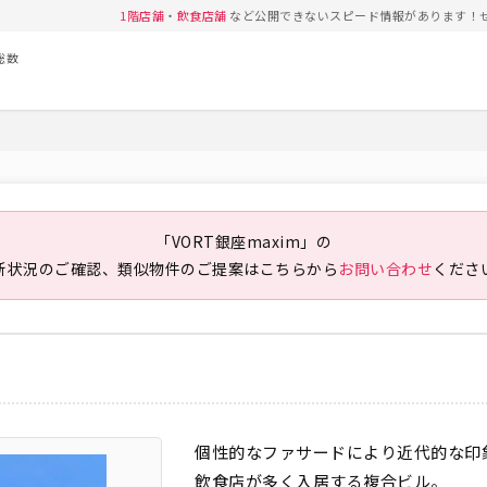
1階店舗
・
飲食店舗
など公開できないスピード情報があります！
総数
「VORT銀座maxim」の
新状況のご確認、類似物件のご提案は
こちらから
お問い合わせ
くださ
個性的なファサードにより近代的な印
飲食店が多く入居する複合ビル。