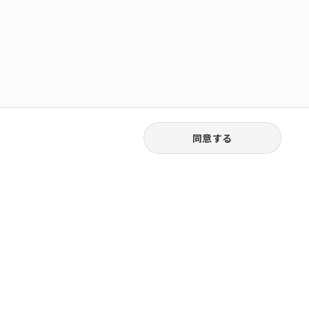
同意する
03-3538-1791
お電話受付｜平日9:30〜18:00