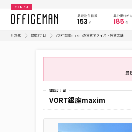
GINZA
掲載物件総数
非公開物件
153
185
件
件
HOME
銀座3丁目
VORT銀座maximの賃貸オフィス・賃貸店舗
最
銀座3丁目
VORT銀座maxim