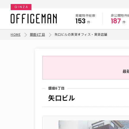
GINZA
掲載物件総数
非公開物件
153
187
件
件
HOME
銀座6丁目
矢口ビルの賃貸オフィス・賃貸店舗
最
銀座6丁目
矢口ビル