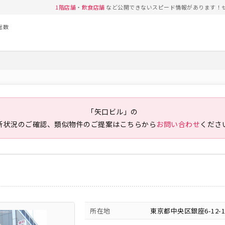
1階店舗
・
飲食店舗
など公開できないスピード情報があります！
総数
「矢口ビル」の
新状況のご確認、類似物件のご提案は
こちらから
お問い合わせ
くださ
所在地
東京都中央区銀座6-12-1