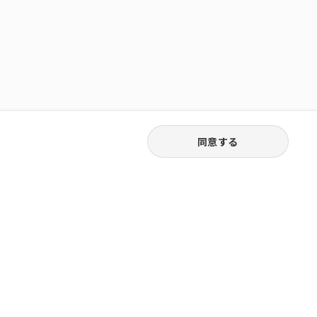
同意する
03-3538-1791
お電話受付｜平日9:30〜18:00