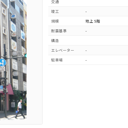
交通
竣工
-
規模
地上 5階
耐震基準
-
構造
エレベーター
-
駐車場
-