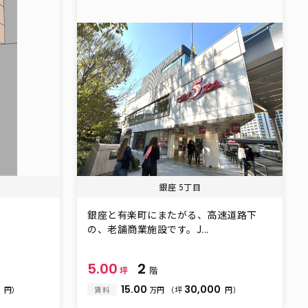
銀座 5丁目
銀座と有楽町にまたがる、高速道路下
の、老舗商業施設です。J...
5.00
2
坪
階
0
15.00
30,000
円）
賃料
万円
（坪
円）