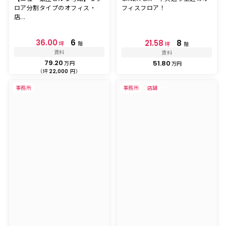
ロア分割タイプのオフィス・
フィスフロア！
店...
36.00
6
21.58
8
坪
階
坪
階
賃料
賃料
79.20
51.80
万円
万円
（坪
円）
22,000
事務所
事務所
店舗