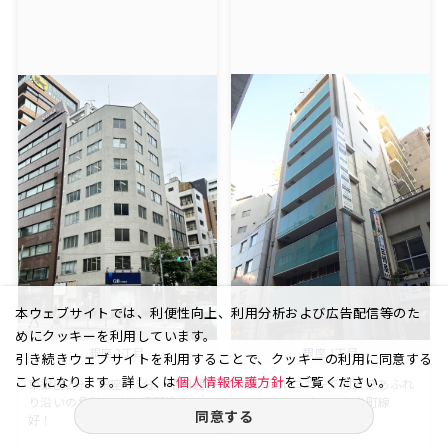
本ウェブサイトでは、利便性向上、利用分析および広告配信等のた
めにクッキーを利用しています。
銀座 2丁目
銀座 1丁目
引き続きウェブサイトを利用することで、クッキーの利用に同意する
ことになります。詳しくは
個人情報保護方針
をご覧ください。
東銀座2分、銀座駅5分、昭和通
広いバルコニーで開放感あふれ
り沿いの角地に建ち視認性良
るオフィスビル。有楽町線
同意する
好！
「銀...