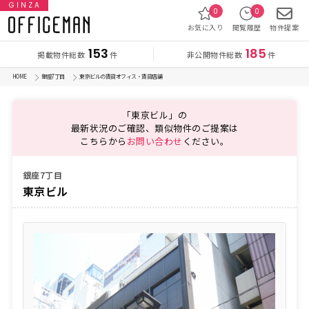
GINZA
0
0
お気に入り
閲覧履歴
物件提案
153
185
掲載物件総数
非公開物件総数
件
件
HOME
銀座7丁目
東京ビルの賃貸オフィス・賃貸店舗
「東京ビル」の
最新状況のご確認、類似物件のご提案は
こちらから
お問い合わせ
ください。
銀座7丁目
東京ビル