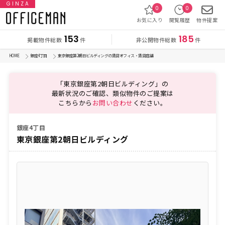
GINZA
0
0
お気に入り
閲覧履歴
物件提案
153
185
掲載物件総数
非公開物件総数
件
件
HOME
銀座4丁目
東京銀座第2朝日ビルディングの賃貸オフィス・賃貸店舗
「東京銀座第2朝日ビルディング」の
最新状況のご確認、類似物件のご提案は
こちらから
お問い合わせ
ください。
銀座4丁目
東京銀座第2朝日ビルディング