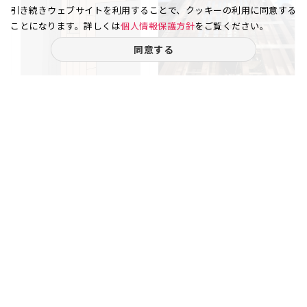
引き続きウェブサイトを利用することで、クッキーの利用に同意する
ことになります。詳しくは
個人情報保護方針
をご覧ください。
同意する
銀座 7丁目
銀座 1丁目
建物奥に位置する東南方向の窓
面から見える景色が抜けてお
り...
15.00
10
34.89
3
坪
階
坪
階
賃料
賃料
55.50
115.17
万円
万円
（坪
円）
37,000