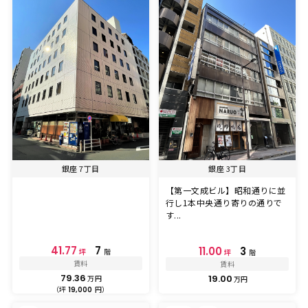
銀座 7丁目
銀座 3丁目
【第一文成ビル】昭和通りに並
行し1本中央通り寄りの通りで
す...
41.77
7
11.00
3
坪
階
坪
階
賃料
賃料
79.36
19.00
万円
万円
（坪
円）
19,000