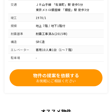
交通
ＪＲ山手線 「有楽町」駅 徒歩5分
東京メトロ銀座線 「銀座」駅 徒歩3分
竣工
1970/1
規模
地上 7階 / 地下1階付
耐震基準
耐震工事済み(2015年)
構造
SRC造
エレベーター
客用10人乗1台（1～７階）
駐車場
-
物件の提案を依頼する
お気軽にご相談ください
オススメ物件