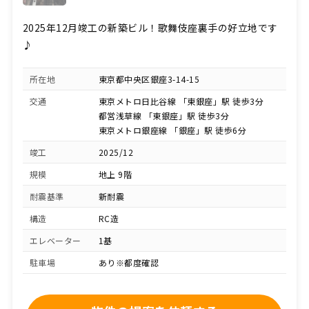
2025年12月竣工の新築ビル！歌舞伎座裏手の好立地です
♪
所在地
東京都中央区銀座3-14-15
交通
東京メトロ日比谷線 「東銀座」駅 徒歩3分
都営浅草線 「東銀座」駅 徒歩3分
東京メトロ銀座線 「銀座」駅 徒歩6分
竣工
2025/12
規模
地上 9階
耐震基準
新耐震
構造
RC造
エレベーター
1基
駐車場
あり※都度確認