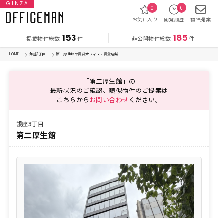
GINZA
0
0
お気に入り
閲覧履歴
物件提案
153
185
掲載物件総数
非公開物件総数
件
件
HOME
銀座3丁目
第二厚生館の賃貸オフィス・賃貸店舗
「第二厚生館」の
最新状況のご確認、類似物件のご提案は
こちらから
お問い合わせ
ください。
銀座3丁目
第二厚生館