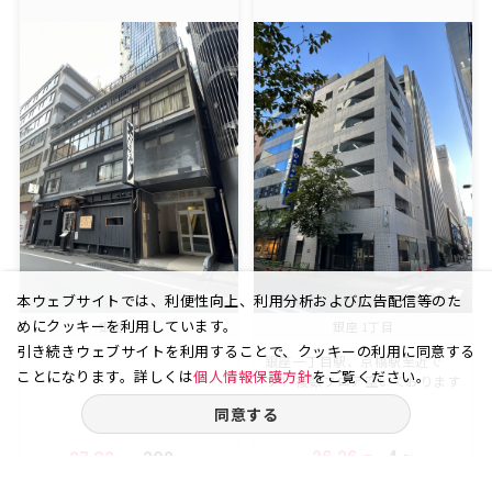
本ウェブサイトでは、利便性向上、利用分析および広告配信等のた
めにクッキーを利用しています。
銀座 6丁目
銀座 1丁目
引き続きウェブサイトを利用することで、クッキーの利用に同意する
銀座一丁目駅、京橋駅至近で
ことになります。詳しくは
個人情報保護方針
をご覧ください。
す！ 複数フロア空いております
の...
同意する
26.26
4
27.83
302
坪
階
坪
階
賃料
賃料