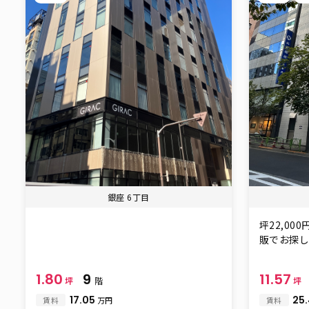
銀座 6丁目
坪22,0
販でお探しで
1.80
9
11.57
坪
階
坪
17.05
25
賃料
万円
賃料