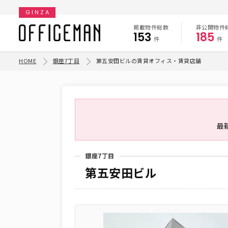
GINZA
掲載物件総数
非公開物件
153
185
件
件
HOME
銀座7丁目
第五安田ビルの賃貸オフィス・賃貸店舗
最
銀座7丁目
第五安田ビル