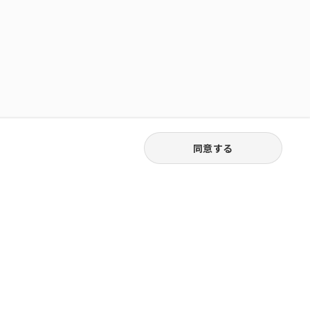
同意する
03-3538-1791
お電話受付｜平日9:30〜18:00