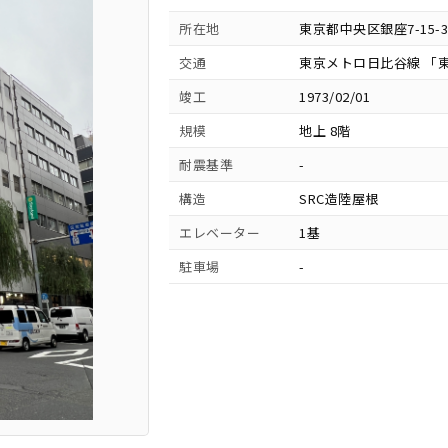
所在地
東京都中央区銀座7-15-3
交通
東京メトロ日比谷線 「東
竣工
1973/02/01
規模
地上 8階
耐震基準
-
構造
SRC造陸屋根
エレベーター
1基
駐車場
-