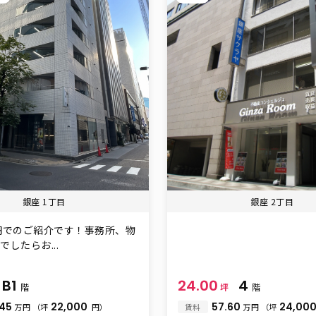
銀座 1丁目
銀座 2丁目
00円でのご紹介です！事務所、物
したらお...
B1
24.00
4
階
坪
階
.45
22,000
57.60
24,00
万円
（坪
円）
賃料
万円
（坪