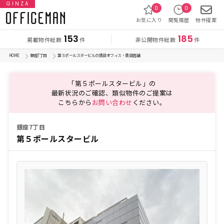
GINZA
0
0
お気に入り
閲覧履歴
物件提案
153
185
掲載物件総数
非公開物件総数
件
件
HOME
銀座7丁目
第５ポールスタービルの賃貸オフィス・賃貸店舗
「第５ポールスタービル」の
最新状況のご確認、類似物件のご提案は
こちらから
お問い合わせ
ください。
銀座7丁目
第５ポールスタービル