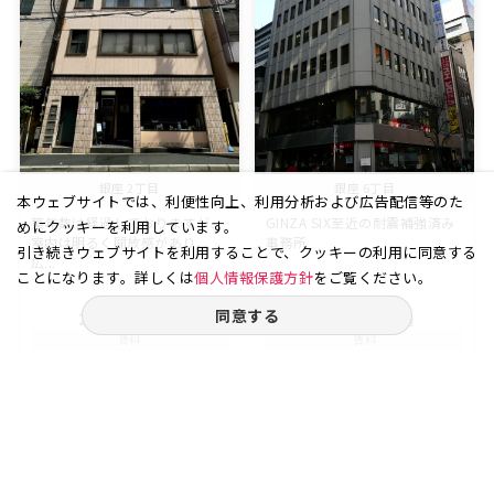
銀座 2丁目
銀座 6丁目
本ウェブサイトでは、利便性向上、利用分析および広告配信等のた
築年数は経過しておりますが、
GINZA SIX至近の耐震補強済み
めにクッキーを利用しています。
室内は明るく開放感があり、
事務所
引き続きウェブサイトを利用することで、クッキーの利用に同意する
広...
ことになります。詳しくは
個人情報保護方針
をご覧ください。
同意する
20.00
3
48.13
6
坪
階
坪
階
賃料
賃料
30.00
86.63
万円
万円
（坪
円）
（坪
円）
15,000
18,000