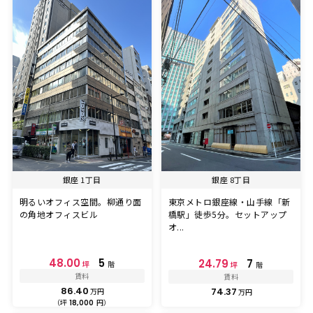
銀座 1丁目
銀座 8丁目
明るいオフィス空間。柳通り面
東京メトロ銀座線・山手線「新
の角地オフィスビル
橋駅」徒歩5分。セットアップ
オ...
48.00
5
24.79
7
坪
階
坪
階
賃料
賃料
86.40
74.37
万円
万円
（坪
円）
18,000