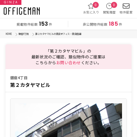
GINZA
0
0
お気に入り
閲覧履歴
物件提案
153
185
掲載物件総数
非公開物件総数
件
件
HOME
銀座4丁目
第２カタヤマビルの賃貸オフィス・賃貸店舗
「第２カタヤマビル」の
最新状況のご確認、類似物件のご提案は
こちらから
お問い合わせ
ください。
銀座4丁目
第２カタヤマビル