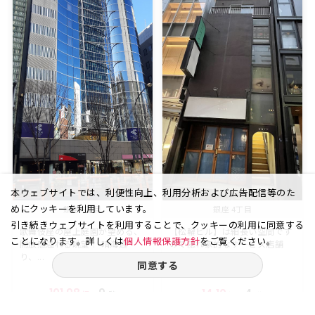
本ウェブサイトでは、利便性向上、利用分析および広告配信等のた
めにクッキーを利用しています。
銀座 5丁目
銀座 4丁目
引き続きウェブサイトを利用することで、クッキーの利用に同意する
歌舞伎座の屋上庭園が望める、
【松輪ビル】は細長い空間です
ことになります。詳しくは
個人情報保護方針
をご覧ください。
開放感溢れる眺望！ 晴海通
ので隠れ家的なサービス店舗
り、...
な...
同意する
101.98
9
14.10
4
坪
階
坪
階
賃料
賃料