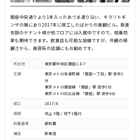
銀座中央通りより1本入ったあづま通り沿い、キラリトギ
ンザの隣にあり2017年に竣工したばかりの美観ビル。新進
気鋭のテナント様が他フロアには入居中ですので、相乗効
果も期待できます。飲食店も可能な設備ですが、外観の綺
麗さから、美容系の店舗にもお勧めです。
所在地
東京都中央区銀座1-8-7
交通
東京メトロ有楽町線 「銀座一丁目」駅 徒歩2
分
東京メトロ銀座線 「銀座」駅 徒歩5分
東京メトロ日比谷線 「銀座」駅 徒歩6分
竣工
2017/4
規模
地上 9階 / 地下1階付
耐震基準
新耐震
構造
鉄骨造