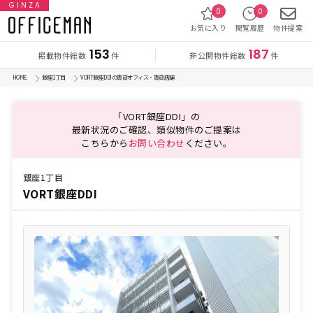
GINZA
0
0
お気に入り
閲覧履歴
物件提案
153
187
掲載物件総数
非公開物件総数
件
件
HOME
銀座1丁目
VORT銀座DDIの賃貸オフィス・賃貸店舗
「VORT銀座DDI」の
最新状況のご確認、類似物件のご提案は
こちらから
お問い合わせ
ください。
銀座1丁目
VORT銀座DDI