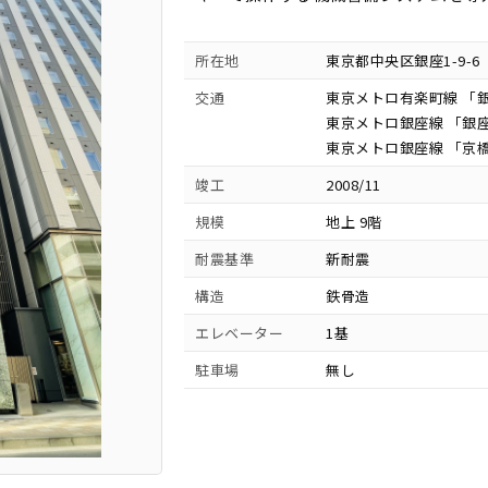
所在地
東京都中央区銀座1-9-6
交通
東京メトロ有楽町線 「銀
東京メトロ銀座線 「銀座
東京メトロ銀座線 「京橋
竣工
2008/11
規模
地上 9階
耐震基準
新耐震
構造
鉄骨造
エレベーター
1基
駐車場
無し