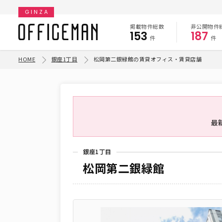
GINZA
掲載物件総数
非公開物件
153
187
件
件
HOME
銀座1丁目
松岡第二銀緑館の賃貸オフィス・賃貸店舗
最
銀座1丁目
松岡第二銀緑館