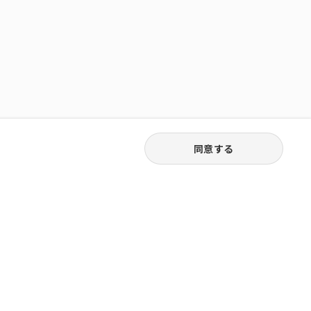
同意する
03-3538-1791
お電話受付｜平日9:30〜18:00