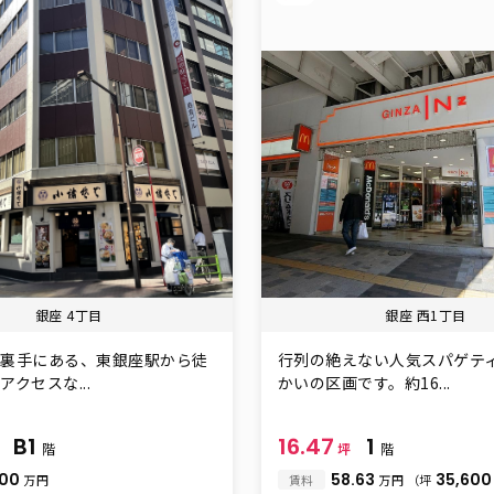
銀座 4丁目
銀座 西1丁目
の裏手にある、東銀座駅から徒
行列の絶えない人気スパゲテ
クセスな...
かいの区画です。約16...
B1
16.47
1
坪
階
坪
階
.00
58.63
35,60
万円
賃料
万円
（坪