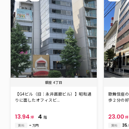
銀座 4丁目
【G4ビル（旧：永井画廊ビル）】昭和通
歌舞伎座
りに面したオフィスビ...
歩２分の好ア
13.94
4
23.00
坪
階
-
35
賃料
万円
賃料