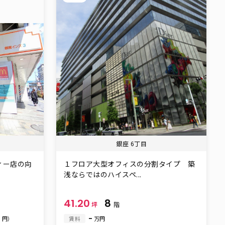
銀座 6丁目
ィー店の向
１フロア大型オフィスの分割タイプ 築
浅ならではのハイスペ...
41.20
8
坪
階
0
-
円）
賃料
万円