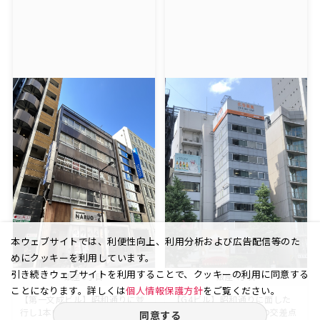
本ウェブサイトでは、利便性向上、利用分析および広告配信等のた
めにクッキーを利用しています。
引き続きウェブサイトを利用することで、クッキーの利用に同意する
銀座 3丁目
銀座 4丁目
ことになります。詳しくは
個人情報保護方針
をご覧ください。
【第一文成ビル】昭和通りに並
【G4ビル】昭和通りに面した
行し1本中央通り寄りの通りで
オフィスビル。東銀座の交差点
同意する