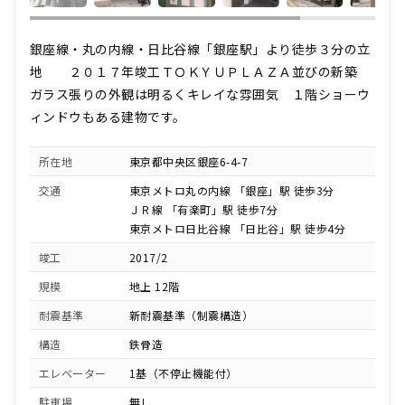
銀座線・丸の内線・日比谷線「銀座駅」より徒歩３分の立
地 ２０１７年竣工ＴＯＫＹＵＰＬＡＺＡ並びの新築
ガラス張りの外観は明るくキレイな雰囲気 １階ショーウ
ィンドウもある建物です。
所在地
東京都中央区銀座6-4-7
交通
東京メトロ丸の内線 「銀座」駅 徒歩3分
ＪＲ線 「有楽町」駅 徒歩7分
東京メトロ日比谷線 「日比谷」駅 徒歩4分
竣工
2017/2
規模
地上 12階
耐震基準
新耐震基準（制震構造）
構造
鉄骨造
エレベーター
1基（不停止機能付）
駐車場
無し