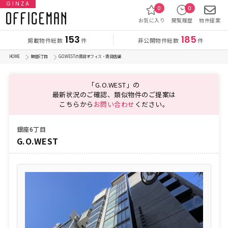
GINZA
0
0
お気に入り
閲覧履歴
物件提案
153
185
掲載物件総数
非公開物件総数
件
件
HOME
銀座6丁目
G.O.WESTの賃貸オフィス・賃貸店舗
「G.O.WEST」の
最新状況のご確認、類似物件のご提案は
こちらから
お問い合わせ
ください。
銀座6丁目
G.O.WEST