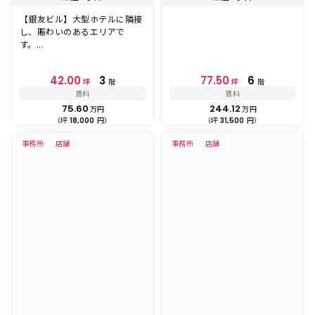
【銀友ビル】大型ホテルに隣接
し、賑わいのあるエリアで
す。...
42.00
3
77.50
6
坪
階
坪
階
賃料
賃料
75.60
244.12
万円
万円
（坪
円）
（坪
円）
18,000
31,500
事務所
店舗
事務所
店舗