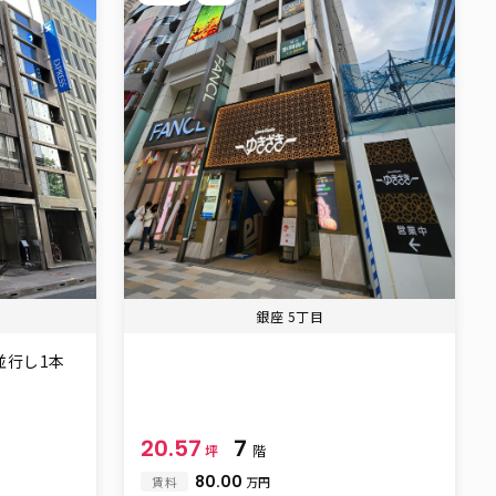
銀座 5丁目
並行し1本
20.57
7
坪
階
80.00
賃料
万円