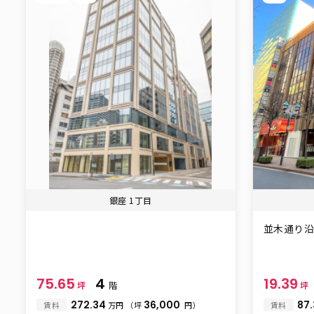
銀座 1丁目
並木通り
75.65
4
19.39
坪
階
坪
272.34
36,000
87
賃料
万円
（坪
円）
賃料