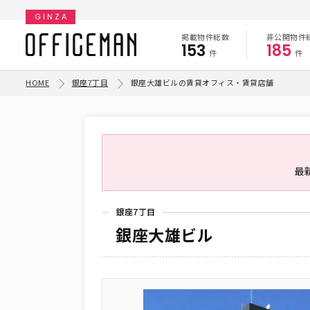
GINZA
掲載物件総数
非公開物件
153
185
件
件
HOME
銀座7丁目
銀座大雄ビルの賃貸オフィス・賃貸店舗
最
銀座7丁目
銀座大雄ビル