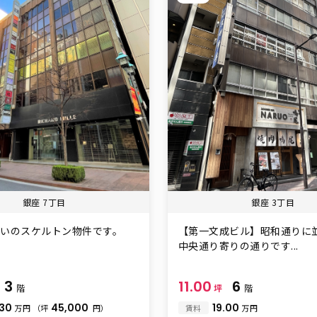
銀座 7丁目
銀座 3丁目
沿いのスケルトン物件です。
【第一文成ビル】昭和通りに
中央通り寄りの通りです...
3
11.00
6
階
坪
階
.30
45,000
19.00
万円
（坪
円）
賃料
万円