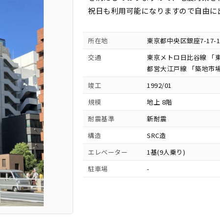
祝日も利用可能になりますので自由に
所在地
東京都中央区銀座7-17-1
交通
東京メトロ日比谷線 「東
都営大江戸線 「築地市場
竣工
1992/01
規模
地上 8階
耐震基準
新耐震
構造
SRC造
エレベーター
1基(9人乗り)
駐車場
-