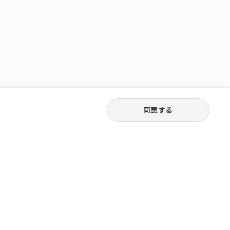
同意する
03-3538-1791
お電話受付｜平日9:30〜18:00