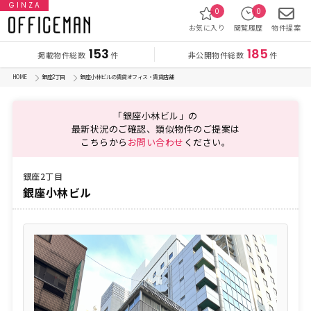
GINZA
0
0
お気に入り
閲覧履歴
物件提案
153
185
掲載物件総数
非公開物件総数
件
件
HOME
銀座2丁目
銀座小林ビルの賃貸オフィス・賃貸店舗
「銀座小林ビル」の
最新状況のご確認、類似物件のご提案は
こちらから
お問い合わせ
ください。
銀座2丁目
銀座小林ビル