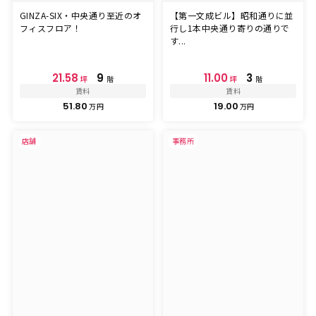
GINZA-SIX・中央通り至近のオ
【第一文成ビル】昭和通りに並
フィスフロア！
行し1本中央通り寄りの通りで
す...
21.58
9
11.00
3
坪
階
坪
階
賃料
賃料
51.80
19.00
万円
万円
店舗
事務所