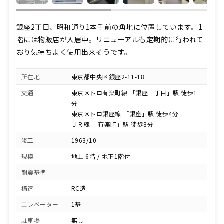
銀座2丁目、昭和通り1本手前の角地に位置しています。1
階には物販店が入居中。リニューアルも定期的に行われて
おり気持ちよく使用出来そうです。
所在地
東京都中央区銀座2-11-18
交通
東京メトロ有楽町線 「銀座一丁目」駅 徒歩1
分
東京メトロ銀座線 「銀座」駅 徒歩4分
ＪＲ線 「有楽町」駅 徒歩8分
竣工
1963/10
規模
地上 6階 / 地下1階付
耐震基準
-
構造
RC造
エレベーター
1基
駐車場
無し