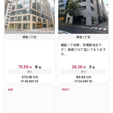
銀座 1丁目
銀座 1丁目
銀座一丁目駅、京橋駅至近で
す！ 複数フロア空いております
の...
75.59
8
26.26
3
坪
階
坪
階
賃料
賃料
272.16
63.02
万円
万円
（坪
円）
（坪
円）
36,000
24,000
店舗
事務所