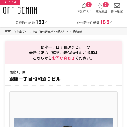
GINZA
0
0
お気に入り
閲覧履歴
物件提案
153
185
掲載物件総数
非公開物件総数
件
件
HOME
銀座1丁目
銀座一丁目昭和通りビルの賃貸オフィス・賃貸店舗
「銀座一丁目昭和通りビル」の
最新状況のご確認、類似物件のご提案は
こちらから
お問い合わせ
ください。
銀座1丁目
銀座一丁目昭和通りビル