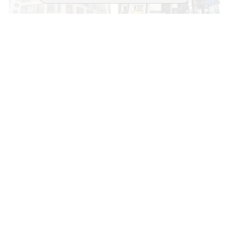
銀座 1丁目
銀座 4丁目
20坪超えの事務所物件！窓から
は晴海通りが見え、眺望はも
ち...
75.65
10
20.58
8
坪
階
坪
階
賃料
賃料
279.90
41.16
万円
万円
（坪
円）
（坪
円）
37,000
20,000
ご相談やご不明な点など、
お気軽にお問い合わせください。