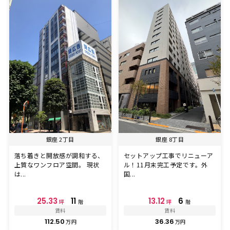
銀座 2丁目
銀座 8丁目
落ち着きと開放感が調和する、
セットアップ工事でリニューア
上質なワンフロア空間。 現状
ル！11月末完工予定です。外
は...
国...
25.33
11
13.12
6
坪
階
坪
階
賃料
賃料
112.50
36.36
万円
万円