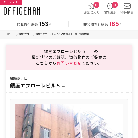
GINZA
0
0
お気に入り
閲覧履歴
物件提案
153
185
掲載物件総数
非公開物件総数
件
件
HOME
銀座5丁目
銀座エフローレビル５＃の賃貸オフィス・賃貸店舗
「銀座エフローレビル５＃」の
最新状況のご確認、類似物件のご提案は
こちらから
お問い合わせ
ください。
銀座5丁目
銀座エフローレビル５＃