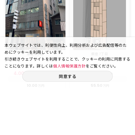
本ウェブサイトでは、利便性向上、利用分析および広告配信等のた
めにクッキーを利用しています。
銀座 8丁目
銀座 7丁目
引き続きウェブサイトを利用することで、クッキーの利用に同意する
ことになります。詳しくは
個人情報保護方針
をご覧ください。
4.00
6（602）
15.00
8
坪
階
坪
階
同意する
賃料
賃料
10.00
55.50
万円
万円
（坪
円）
（坪
円）
25,000
37,000