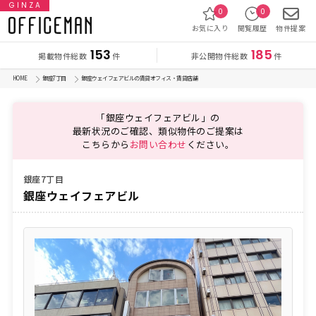
GINZA
0
0
お気に入り
閲覧履歴
物件提案
153
185
掲載物件総数
非公開物件総数
件
件
HOME
銀座7丁目
銀座ウェイフェアビルの賃貸オフィス・賃貸店舗
「銀座ウェイフェアビル」の
最新状況のご確認、類似物件のご提案は
こちらから
お問い合わせ
ください。
銀座7丁目
銀座ウェイフェアビル