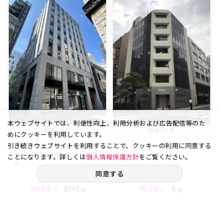
本ウェブサイトでは、利便性向上、利用分析および広告配信等のた
銀座 1丁目
銀座 3丁目
めにクッキーを利用しています。
引き続きウェブサイトを利用することで、クッキーの利用に同意する
銀座1丁目路面の店舗が募集中
です。地下階も併せて100坪超
ことになります。詳しくは
個人情報保護方針
をご覧ください。
の...
同意する
101.64
B1+1
19.79
6
坪
階
坪
階
賃料
賃料
-
55.50
万円
万円