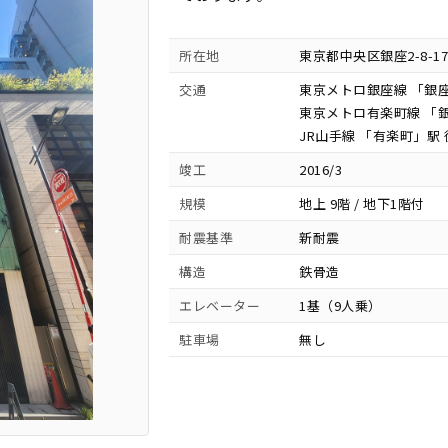
所在地
東京都中央区銀座2-8-17
交通
東京メトロ銀座線 「銀座
東京メトロ有楽町線 「銀
JR山手線 「有楽町」駅 
竣工
2016/3
規模
地上 9階 / 地下1階付
耐震基準
新耐震
構造
鉄骨造
エレベーター
1基（9人乗）
駐車場
無し