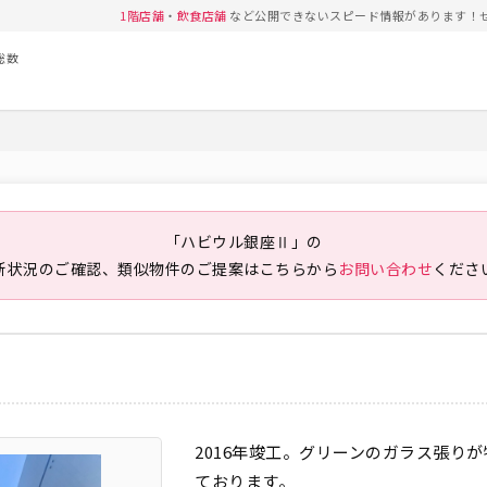
1階店舗
・
飲食店舗
など公開できないスピード情報があります！
総数
「ハビウル銀座Ⅱ」の
新状況のご確認、類似物件のご提案は
こちらから
お問い合わせ
くださ
2016年竣工。グリーンのガラス張り
ております。