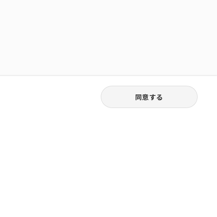
同意する
03-3538-1791
お電話受付｜平日9:30〜18:00