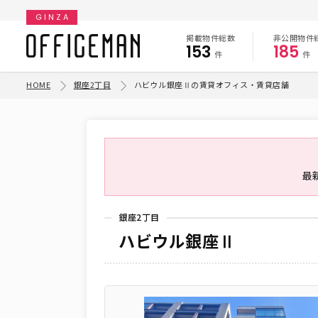
GINZA
掲載物件総数
非公開物件
153
185
件
件
HOME
銀座2丁目
ハビウル銀座Ⅱの賃貸オフィス・賃貸店舗
最
銀座2丁目
ハビウル銀座Ⅱ