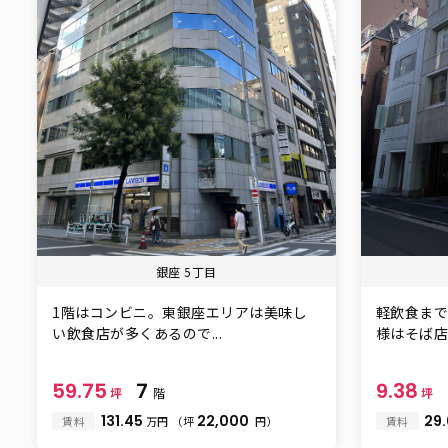
銀座 5丁目
1階はコンビニ。東銀座エリアは美味し
軽飲食まで
い飲食店が多くあるので...
様はそば店で
59.75
7
9.38
坪
階
坪
131.45
22,000
29
賃料
万円
（坪
円）
賃料