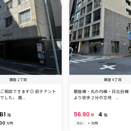
銀座 2丁目
銀座 6丁目
ご相談できます◎ 前テナント
銀座線・丸の内線・日比谷線
した。 居...
より徒歩２分の立地 ...
B1
56.90
4
階
坪
階
.00
-
万円
賃料
万円