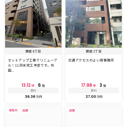
銀座 8丁目
銀座 3丁目
セットアップ工事でリニューア
交通アクセスのよい貸事務所
ル！11月末完工予定です。外
国...
13.12
6
17.98
3
坪
階
坪
階
賃料
賃料
36.36
27.00
万円
万円
事務所
店舗
店舗