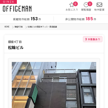
GINZA
0
0
お気に入り
閲覧履歴
物件提案
153
185
掲載物件総数
非公開物件総数
件
件
HOME
銀座4丁目
松輪ビルの賃貸オフィス・賃貸店舗
3
件募集あり
銀座4丁目
松輪ビル