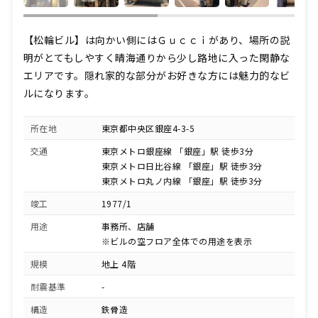
【松輪ビル】は向かい側にはＧｕｃｃｉがあり、場所の説
明がとてもしやすく晴海通りから少し路地に入った閑静な
エリアです。隠れ家的な部分がお好きな方には魅力的なビ
ルになります。
所在地
東京都中央区銀座4-3-5
交通
東京メトロ銀座線 「銀座」駅 徒歩3分
東京メトロ日比谷線 「銀座」駅 徒歩3分
東京メトロ丸ノ内線 「銀座」駅 徒歩3分
竣工
1977/1
用途
事務所、店舗
※ビルの空フロア全体での用途を表示
規模
地上 4階
耐震基準
-
構造
鉄骨造