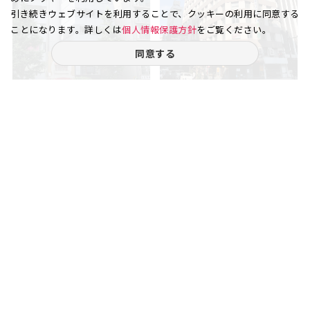
引き続きウェブサイトを利用することで、クッキーの利用に同意する
ことになります。詳しくは
個人情報保護方針
をご覧ください。
同意する
銀座 4丁目
銀座 7丁目
【G4ビル】昭和通りに面した
小規模サービス店舗をお探しの
オフィスビル。東銀座の交差点
方にお勧めです。
近...
12.00
9(2)
13.94
5
坪
階
坪
階
賃料
賃料
26.40
-
万円
万円
（坪
円）
22,000