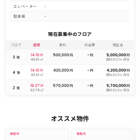
エレベーター
-
駐車場
-
現在募集中のフロア
フロア
面積
賃料
共益費
保証金
14.10
500,000
-
5,000,000
坪
円
円
円
3
階
㎡
賃料の10ヶ月分
46.61
14.10
420,000
-
4,200,000
坪
円
円
円
4
階
㎡
賃料の10ヶ月分
46.61
16.27
570,000
-
5,700,000
坪
円
円
円
2
階
㎡
賃料の10ヶ月分
53.79
オススメ物件
事務所
事務所