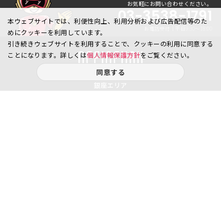
お気軽にお問い合わせください。
03-3538-1791
本ウェブサイトでは、利便性向上、利用分析および広告配信等のた
お電話受付｜平日9:30〜18:00
めにクッキーを利用しています。
引き続きウェブサイトを利用することで、クッキーの利用に同意する
ことになります。詳しくは
個人情報保護方針
をご覧ください。
同意する
銀座エリア
銀座1丁目
銀座2丁目
銀座3丁目
銀座4丁目
銀座5丁目
銀座6丁目
銀座7丁目
銀座8丁目
八重洲、日本橋エリア
日本橋
京橋
八重洲
日本橋茅場町
八丁堀
日本橋兜町
日本橋本石町
日本橋室町
日本橋本町
日本橋堀留町
日本橋富沢町
日本橋久松町
日本橋人形町
日本橋小舟町
日本橋大伝馬町
日本橋小伝馬町
日本橋浜町
日本橋中洲
日本橋蛎殻町
日本橋箱崎町
日本橋小網町
東日本橋
日本橋馬喰町
日本橋横山町
丸の内
鍛冶町
神田鍛冶町
神田紺屋町
神田美倉町