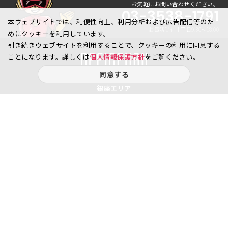
お気軽にお問い合わせください。
03-3538-1791
本ウェブサイトでは、利便性向上、利用分析および広告配信等のた
お電話受付｜平日9:30〜18:00
めにクッキーを利用しています。
引き続きウェブサイトを利用することで、クッキーの利用に同意する
ことになります。詳しくは
個人情報保護方針
をご覧ください。
同意する
銀座エリア
銀座1丁目
銀座2丁目
銀座3丁目
銀座4丁目
銀座5丁目
銀座6丁目
銀座7丁目
銀座8丁目
八重洲、日本橋エリア
日本橋
京橋
八重洲
日本橋茅場町
八丁堀
日本橋兜町
日本橋本石町
日本橋室町
日本橋本町
日本橋堀留町
日本橋富沢町
日本橋久松町
日本橋人形町
日本橋小舟町
日本橋大伝馬町
日本橋小伝馬町
日本橋浜町
日本橋中洲
日本橋蛎殻町
日本橋箱崎町
日本橋小網町
東日本橋
日本橋馬喰町
日本橋横山町
丸の内
鍛冶町
神田鍛冶町
神田紺屋町
神田美倉町