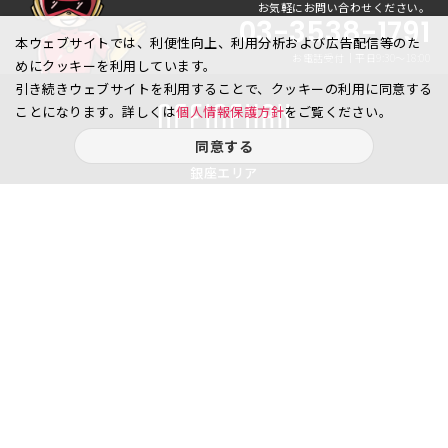
お気軽にお問い合わせください。
03-3538-1791
本ウェブサイトでは、利便性向上、利用分析および広告配信等のた
お電話受付｜平日9:30〜18:00
めにクッキーを利用しています。
引き続きウェブサイトを利用することで、クッキーの利用に同意する
ことになります。詳しくは
個人情報保護方針
をご覧ください。
同意する
銀座エリア
銀座1丁目
銀座2丁目
銀座3丁目
銀座4丁目
銀座5丁目
銀座6丁目
銀座7丁目
銀座8丁目
八重洲、日本橋エリア
日本橋
京橋
八重洲
日本橋茅場町
八丁堀
日本橋兜町
日本橋本石町
日本橋室町
日本橋本町
日本橋堀留町
日本橋富沢町
日本橋久松町
日本橋人形町
日本橋小舟町
日本橋大伝馬町
日本橋小伝馬町
日本橋浜町
日本橋中洲
日本橋蛎殻町
日本橋箱崎町
日本橋小網町
東日本橋
日本橋馬喰町
日本橋横山町
丸の内
鍛冶町
神田鍛冶町
神田紺屋町
神田美倉町