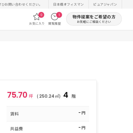
ぜひお問い合わせください。
日本橋オフィスマン
ピュアジャパン
0
1
物件提案をご希望の方
お気軽にご相談ください
お気に入り
閲覧履歴
75.70
4
坪
(
㎡)
階
250.24
-
円
賃料
-
円
共益費