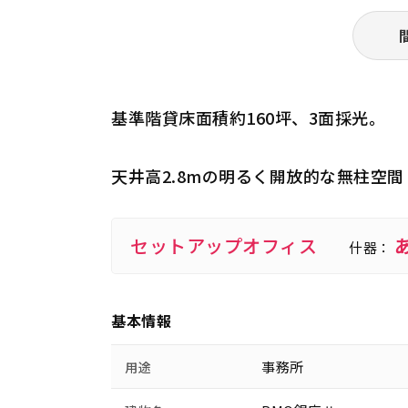
基準階貸床面積約160坪、3面採光。
天井高2.8mの明るく開放的な無柱空
セットアップオフィス
什器：
基本情報
事務所
用途