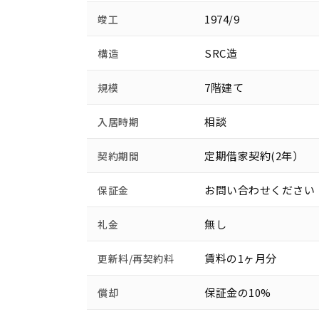
1974/9
竣工
SRC造
構造
7階建て
規模
相談
入居時期
定期借家契約(2年）
契約期間
お問い合わせください
保証金
無し
礼金
賃料の1ヶ月分
更新料/再契約料
保証金の10%
償却