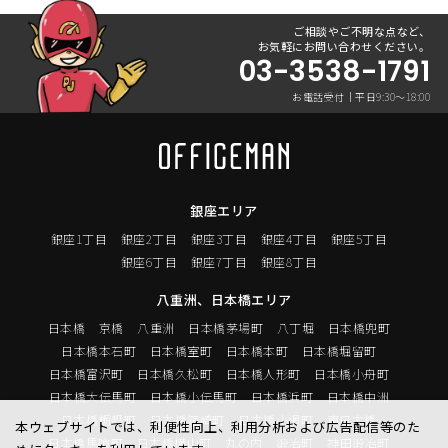
ご相談やご不明な点など、
お気軽にお問い合わせください。
03-3538-1791
お電話受付｜平日9:30〜18:00
銀座エリア
銀座1丁目
銀座2丁目
銀座3丁目
銀座4丁目
銀座5丁目
銀座6丁目
銀座7丁目
銀座8丁目
八重洲、日本橋エリア
日本橋
京橋
八重洲
日本橋茅場町
八丁堀
日本橋兜町
日本橋本石町
日本橋室町
日本橋本町
日本橋堀留町
日本橋富沢町
日本橋久松町
日本橋人形町
日本橋小舟町
日本橋大伝馬町
日本橋小伝馬町
日本橋浜町
日本橋中洲
日本橋蛎殻町
日本橋箱崎町
日本橋小網町
東日本橋
本ウェブサイトでは、利便性向上、利用分析および広告配信等のた
日本橋馬喰町
日本橋横山町
丸の内
鍛冶町
神田鍛冶町