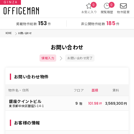
GINZA
0
0
お気に入り
閲覧履歴
物件提案
153
185
掲載物件総数
非公開物件総数
件
件
HOME
お問い合わせ
お問い合わせ
情報入力
お問い合わせ完了
お問い合わせ物件
物件名・住所
フロア
面積
賃料
銀座クイントビル
9
101.98
3,569,300
階
坪
円
東京都中央区銀座5-14-1
お客様の情報