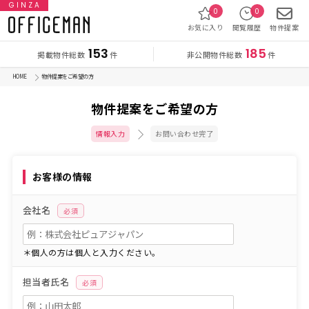
GINZA
0
0
お気に入り
閲覧履歴
物件提案
153
185
掲載物件総数
非公開物件総数
件
件
HOME
物件提案をご希望の方
物件提案をご希望の方
情報入力
お問い合わせ完了
お客様の情報
会社名
必須
＊個人の方は個人と入力ください。
担当者氏名
必須