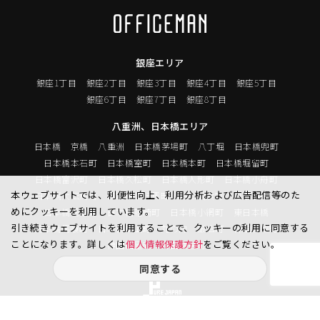
銀座エリア
銀座1丁目
銀座2丁目
銀座3丁目
銀座4丁目
銀座5丁目
銀座6丁目
銀座7丁目
銀座8丁目
八重洲、日本橋エリア
日本橋
京橋
八重洲
日本橋茅場町
八丁堀
日本橋兜町
日本橋本石町
日本橋室町
日本橋本町
日本橋堀留町
日本橋富沢町
日本橋久松町
日本橋人形町
日本橋小舟町
本ウェブサイトでは、利便性向上、利用分析および広告配信等のた
日本橋大伝馬町
日本橋小伝馬町
日本橋浜町
日本橋中洲
めにクッキーを利用しています。
日本橋蛎殻町
日本橋箱崎町
日本橋小網町
東日本橋
引き続きウェブサイトを利用することで、クッキーの利用に同意する
日本橋馬喰町
日本橋横山町
丸の内
鍛冶町
神田鍛冶町
ことになります。詳しくは
個人情報保護方針
をご覧ください。
神田紺屋町
神田美倉町
同意する