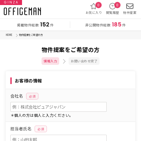
GINZA
0
0
お気に入り
閲覧履歴
物件提案
152
185
掲載物件総数
非公開物件総数
件
件
HOME
物件提案をご希望の方
物件提案をご希望の方
情報入力
お問い合わせ完了
お客様の情報
会社名
必須
＊個人の方は個人と入力ください。
担当者氏名
必須