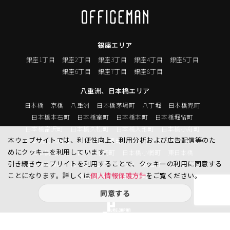
銀座エリア
銀座1丁目
銀座2丁目
銀座3丁目
銀座4丁目
銀座5丁目
銀座6丁目
銀座7丁目
銀座8丁目
八重洲、日本橋エリア
日本橋
京橋
八重洲
日本橋茅場町
八丁堀
日本橋兜町
日本橋本石町
日本橋室町
日本橋本町
日本橋堀留町
日本橋富沢町
日本橋久松町
日本橋人形町
日本橋小舟町
本ウェブサイトでは、利便性向上、利用分析および広告配信等のた
日本橋大伝馬町
日本橋小伝馬町
日本橋浜町
日本橋中洲
めにクッキーを利用しています。
日本橋蛎殻町
日本橋箱崎町
日本橋小網町
東日本橋
引き続きウェブサイトを利用することで、クッキーの利用に同意する
日本橋馬喰町
日本橋横山町
丸の内
鍛冶町
神田鍛冶町
ことになります。詳しくは
個人情報保護方針
をご覧ください。
神田紺屋町
神田美倉町
同意する