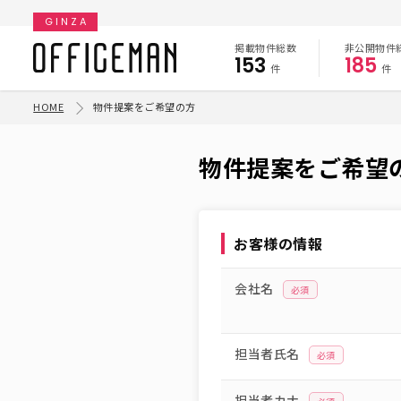
GINZA
掲載物件総数
非公開物件
153
185
件
件
HOME
物件提案をご希望の方
物件提案をご希望
お客様の情報
会社名
必須
担当者氏名
必須
担当者カナ