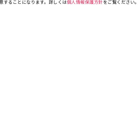
意することになります。詳しくは
個人情報保護方針
をご覧ください。
お気軽にお問い合わせください。
銀座4丁目
銀座5丁目
銀座6丁目
銀座7丁目
銀座8丁目
町
八丁堀
日本橋兜町
日本橋本石町
日本橋室町
日本橋本町
日本
橋人形町
日本橋小舟町
日本橋大伝馬町
日本橋小伝馬町
日本橋浜町
橋小網町
東日本橋
日本橋馬喰町
日本橋横山町
丸の内
鍛冶町
神