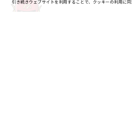
引き続きウェブサイトを利用することで、クッキーの利用に同
ご相談やご不明な点など、
銀座エリア
銀座1丁目
銀座2丁目
銀座3丁目
八重洲、日本橋エリア
日本橋
京橋
八重洲
日本橋茅場
日本橋富沢町
日本橋久松町
日本
日本橋蛎殻町
日本橋箱崎町
日本
神田美倉町