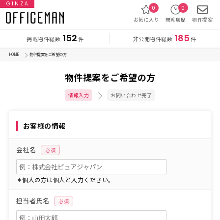
GINZA
0
0
お気に入り
閲覧履歴
物件提案
152
185
掲載物件総数
非公開物件総数
件
件
HOME
物件提案をご希望の方
物件提案をご希望の方
情報入力
お問い合わせ完了
お客様の情報
会社名
必須
＊個人の方は個人と入力ください。
担当者氏名
必須