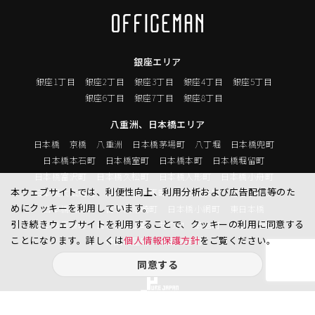
銀座エリア
銀座1丁目
銀座2丁目
銀座3丁目
銀座4丁目
銀座5丁目
銀座6丁目
銀座7丁目
銀座8丁目
八重洲、日本橋エリア
日本橋
京橋
八重洲
日本橋茅場町
八丁堀
日本橋兜町
日本橋本石町
日本橋室町
日本橋本町
日本橋堀留町
日本橋富沢町
日本橋久松町
日本橋人形町
日本橋小舟町
本ウェブサイトでは、利便性向上、利用分析および広告配信等のた
日本橋大伝馬町
日本橋小伝馬町
日本橋浜町
日本橋中洲
めにクッキーを利用しています。
日本橋蛎殻町
日本橋箱崎町
日本橋小網町
東日本橋
引き続きウェブサイトを利用することで、クッキーの利用に同意する
日本橋馬喰町
日本橋横山町
丸の内
鍛冶町
神田鍛冶町
ことになります。詳しくは
個人情報保護方針
をご覧ください。
神田紺屋町
神田美倉町
同意する