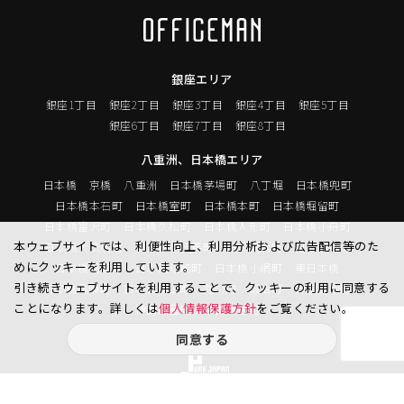
銀座エリア
銀座1丁目
銀座2丁目
銀座3丁目
銀座4丁目
銀座5丁目
銀座6丁目
銀座7丁目
銀座8丁目
八重洲、日本橋エリア
日本橋
京橋
八重洲
日本橋茅場町
八丁堀
日本橋兜町
日本橋本石町
日本橋室町
日本橋本町
日本橋堀留町
日本橋富沢町
日本橋久松町
日本橋人形町
日本橋小舟町
本ウェブサイトでは、利便性向上、利用分析および広告配信等のた
日本橋大伝馬町
日本橋小伝馬町
日本橋浜町
日本橋中洲
めにクッキーを利用しています。
日本橋蛎殻町
日本橋箱崎町
日本橋小網町
東日本橋
引き続きウェブサイトを利用することで、クッキーの利用に同意する
日本橋馬喰町
日本橋横山町
丸の内
鍛冶町
神田鍛冶町
ことになります。詳しくは
個人情報保護方針
をご覧ください。
神田紺屋町
神田美倉町
同意する