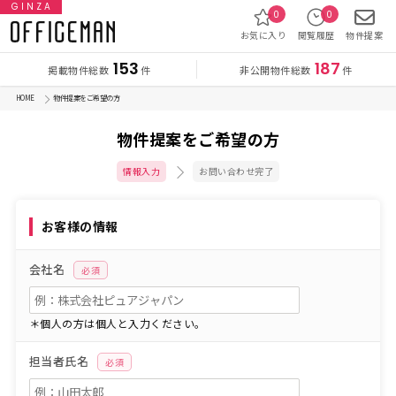
GINZA
0
0
お気に入り
閲覧履歴
物件提案
153
187
掲載物件総数
非公開物件総数
件
件
HOME
物件提案をご希望の方
物件提案をご希望の方
情報入力
お問い合わせ完了
お客様の情報
会社名
必須
＊個人の方は個人と入力ください。
担当者氏名
必須