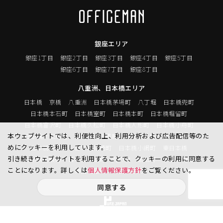
銀座エリア
銀座1丁目
銀座2丁目
銀座3丁目
銀座4丁目
銀座5丁目
銀座6丁目
銀座7丁目
銀座8丁目
八重洲、日本橋エリア
日本橋
京橋
八重洲
日本橋茅場町
八丁堀
日本橋兜町
日本橋本石町
日本橋室町
日本橋本町
日本橋堀留町
日本橋富沢町
日本橋久松町
日本橋人形町
日本橋小舟町
本ウェブサイトでは、利便性向上、利用分析および広告配信等のた
日本橋大伝馬町
日本橋小伝馬町
日本橋浜町
日本橋中洲
めにクッキーを利用しています。
日本橋蛎殻町
日本橋箱崎町
日本橋小網町
東日本橋
引き続きウェブサイトを利用することで、クッキーの利用に同意する
日本橋馬喰町
日本橋横山町
丸の内
鍛冶町
神田鍛冶町
ことになります。詳しくは
個人情報保護方針
をご覧ください。
神田紺屋町
神田美倉町
同意する