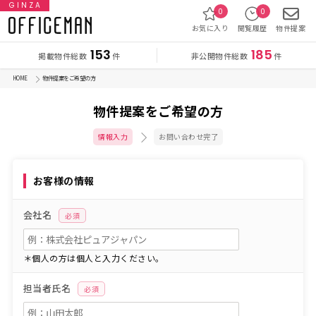
GINZA
0
0
お気に入り
閲覧履歴
物件提案
153
185
掲載物件総数
非公開物件総数
件
件
HOME
物件提案をご希望の方
物件提案をご希望の方
情報入力
お問い合わせ完了
お客様の情報
会社名
必須
＊個人の方は個人と入力ください。
担当者氏名
必須