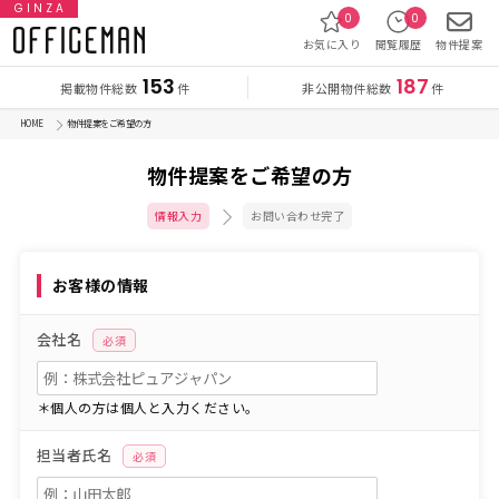
GINZA
0
0
お気に入り
閲覧履歴
物件提案
153
187
掲載物件総数
非公開物件総数
件
件
HOME
物件提案をご希望の方
物件提案をご希望の方
情報入力
お問い合わせ完了
お客様の情報
会社名
必須
＊個人の方は個人と入力ください。
担当者氏名
必須