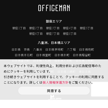
銀座エリア
銀座1丁目
銀座2丁目
銀座3丁目
銀座4丁目
銀座5丁目
銀座6丁目
銀座7丁目
銀座8丁目
八重洲、日本橋エリア
日本橋
京橋
八重洲
日本橋茅場町
八丁堀
日本橋兜町
日本橋本石町
日本橋室町
日本橋本町
日本橋堀留町
日本橋富沢町
日本橋久松町
日本橋人形町
日本橋小舟町
本ウェブサイトでは、利便性向上、利用分析および広告配信等のた
日本橋大伝馬町
日本橋小伝馬町
日本橋浜町
日本橋中洲
めにクッキーを利用しています。
日本橋蛎殻町
日本橋箱崎町
日本橋小網町
東日本橋
引き続きウェブサイトを利用することで、クッキーの利用に同意する
日本橋馬喰町
日本橋横山町
丸の内
鍛冶町
神田鍛冶町
ことになります。詳しくは
個人情報保護方針
をご覧ください。
神田紺屋町
神田美倉町
同意する