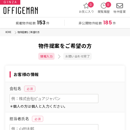
GINZA
0
0
お気に入り
閲覧履歴
物件提案
153
185
掲載物件総数
非公開物件総数
件
件
HOME
物件提案をご希望の方
物件提案をご希望の方
情報入力
お問い合わせ完了
お客様の情報
会社名
必須
＊個人の方は個人と入力ください。
担当者氏名
必須