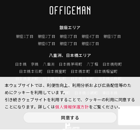
銀座エリア
銀座1丁目
銀座2丁目
銀座3丁目
銀座4丁目
銀座5丁目
銀座6丁目
銀座7丁目
銀座8丁目
八重洲、日本橋エリア
日本橋
京橋
八重洲
日本橋茅場町
八丁堀
日本橋兜町
日本橋本石町
日本橋室町
日本橋本町
日本橋堀留町
日本橋富沢町
日本橋久松町
日本橋人形町
日本橋小舟町
本ウェブサイトでは、利便性向上、利用分析および広告配信等のた
日本橋大伝馬町
日本橋小伝馬町
日本橋浜町
日本橋中洲
めにクッキーを利用しています。
日本橋蛎殻町
日本橋箱崎町
日本橋小網町
東日本橋
引き続きウェブサイトを利用することで、クッキーの利用に同意する
日本橋馬喰町
日本橋横山町
丸の内
鍛冶町
神田鍛冶町
ことになります。詳しくは
個人情報保護方針
をご覧ください。
神田紺屋町
神田美倉町
同意する