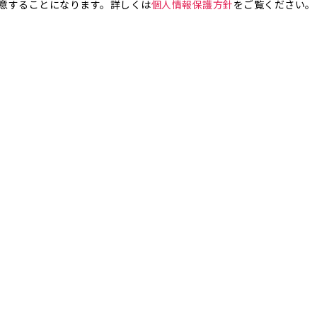
意することになります。詳しくは
個人情報保護方針
をご覧ください。
お気軽にお問い合わせください。
銀座4丁目
銀座5丁目
銀座6丁目
銀座7丁目
銀座8丁目
町
八丁堀
日本橋兜町
日本橋本石町
日本橋室町
日本橋本町
日本
橋人形町
日本橋小舟町
日本橋大伝馬町
日本橋小伝馬町
日本橋浜町
橋小網町
東日本橋
日本橋馬喰町
日本橋横山町
丸の内
鍛冶町
神