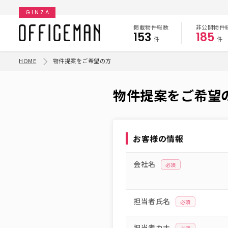
GINZA
掲載物件総数
非公開物件
153
185
件
件
HOME
物件提案をご希望の方
物件提案をご希望
お客様の情報
会社名
必須
担当者氏名
必須
担当者カナ