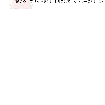
引き続きウェブサイトを利用することで、クッキーの利用に同
ご相談やご不明な点など、
銀座エリア
銀座1丁目
銀座2丁目
銀座3丁目
八重洲、日本橋エリア
日本橋
京橋
八重洲
日本橋茅場
日本橋富沢町
日本橋久松町
日本
日本橋蛎殻町
日本橋箱崎町
日本
神田美倉町